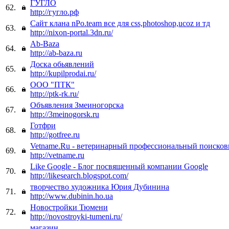
ГУГЛО
62.
http://гугло.рф
Сайт клана nPo.team все для css,photoshop,ucoz и тд
63.
http://nixon-portal.3dn.ru/
Ab-Baza
64.
http://ab-baza.ru
Доска обьявлений
65.
http://kupilprodai.ru/
ООО "ПТК"
66.
http://ptk-rk.ru/
Объявления Змеиногорска
67.
http://3meinogorsk.ru
Готфри
68.
http://gotfree.ru
Vetname.Ru - ветеринарный профессиональный поисков
69.
http://vetname.ru
Like Google - Блог посвященный компании Google
70.
http://likesearch.blogspot.com/
творчество художника Юрия Дубинина
71.
http://www.dubinin.ho.ua
Новостройки Тюмени
72.
http://novostroyki-tumeni.ru/
магазин