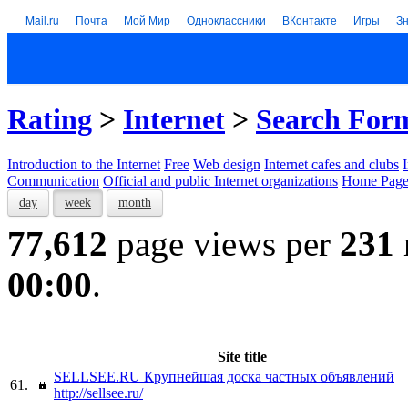
Mail.ru
Почта
Мой Мир
Одноклассники
ВКонтакте
Игры
З
Rating
>
Internet
>
Search For
Introduction to the Internet
Free
Web design
Internet cafes and clubs
Communication
Official and public Internet organizations
Home Page
day
week
month
77,612
page views per
231
00:00
.
Site title
SELLSEE.RU Крупнейшaя доска частных объявлений
61.
http://sellsee.ru/