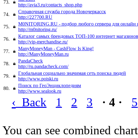
73.
http://avia3.ru/contacts_shop.php
Справочная служба города Новочеркасск
74.
http://227700.RU
M0NITORING.RU - подбор любого сервера для онлайн 
75.
http://m0nitoring.ru/
Каталог самых брендовых ТОП-100 интернет магазино
76.
http://vip-merchandise.ru/
ManyMoneyMan - CashFlow Is King!
77.
http://ManyMoneyMan.ru
PandaCheck
78.
http://ru.pandacheck.com/
Глобальная социально значимая сеть поиска людей
79.
http://www.poiski.ru
Поиск по ГеоЭнциклопедиям
80.
http://www.sealook.ru
‹
Back
1
2
3
· 4 ·
5
You can see combined chart