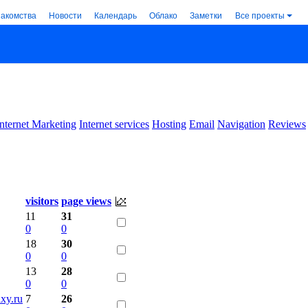
накомства
Новости
Календарь
Облако
Заметки
Все проекты
Internet Marketing
Internet services
Hosting
Email
Navigation
Reviews
visitors
page views
11
31
0
0
18
30
0
0
13
28
0
0
xy.ru
7
26