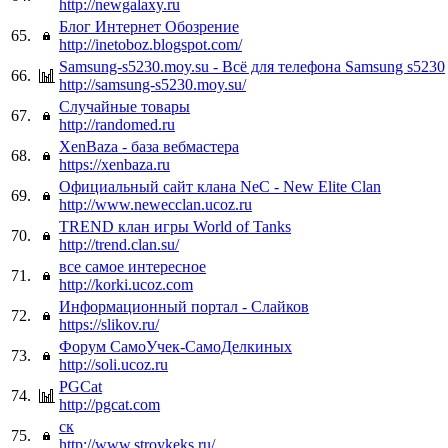
http://newgalaxy.ru
Блог Интернет Обозрение
65.
http://inetoboz.blogspot.com/
Samsung-s5230.moy.su - Всё для телефона Samsung s5230
66.
http://samsung-s5230.moy.su/
Случайные товары
67.
http://randomed.ru
XenBaza - база вебмастера
68.
https://xenbaza.ru
Официальный сайт клана NeC - New Elite Clan
69.
http://www.newecclan.ucoz.ru
TREND клан игры World of Tanks
70.
http://trend.clan.su/
все самое интересное
71.
http://korki.ucoz.com
Информационный портал - Слайков
72.
https://slikov.ru/
Форум СамоУчек-СамоДелкиных
73.
http://soli.ucoz.ru
PGCat
74.
http://pgcat.com
ск
75.
http://www.stroykeks.ru/