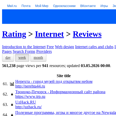
Mail.ru
Почта
Мой Мир
Одноклассники
ВКонтакте
Игры
З
Rating
>
Internet
>
Reviews
Introduction to the Internet
Free
Web design
Internet cafes and clubs
Pages
Search Forms
Providers
day
week
month
561,238
page views per
941
resources; updated
03.05.2026 00:00
.
Site title
Нерехта - город музей под открытвм небом
61.
http://nerehta44.ru
Троицко-Печорск - Информационный сайт района
62.
https://www.trp.su
UzHack.RU
63.
http://uzhack.ru/
Полезные программы, игры и многое другое на Newgala
64.