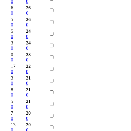
0
0
6
26
0
0
5
26
0
0
5
24
0
0
3
24
0
0
0
23
0
0
17
22
0
0
3
21
0
0
8
21
0
0
5
21
0
0
7
20
0
0
13
20
0
0