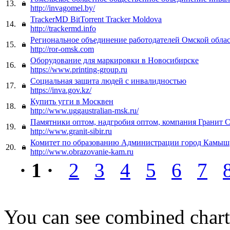
13.
http://invagomel.by/
TrackerMD BitTorrent Tracker Moldova
14.
http://trackermd.info
Региональное объединение работодателей Омской обла
15.
http://ror-omsk.com
Оборудование для маркировки в Новосибирске
16.
https://www.printing-group.ru
Социальная защита людей с инвалидностью
17.
https://inva.gov.kz/
Купить угги в Москвен
18.
http://www.uggaustralian-msk.ru/
Памятники оптом, надгробия оптом, компания Гранит 
19.
http://www.granit-sibir.ru
Комитет по образованию Администрации город Камыш
20.
http://www.obrazovanie-kam.ru
· 1 ·
2
3
4
5
6
7
You can see combined chart