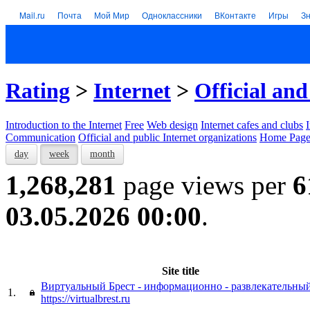
Mail.ru
Почта
Мой Мир
Одноклассники
ВКонтакте
Игры
З
Rating
>
Internet
>
Official and
Introduction to the Internet
Free
Web design
Internet cafes and clubs
Communication
Official and public Internet organizations
Home Page
day
week
month
1,268,281
page views per
6
03.05.2026 00:00
.
Site title
Виртуальный Брест - информационно - развлекательны
1.
https://virtualbrest.ru