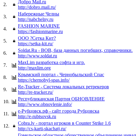
Добро Mail.ru
2.
http://dobro.mail.ru/
Набережные Челны
3.
http://nabchelny.ru
FASHION MARINE
4.
https://fashionmarine.ru
ООО ?Сетка Кит?
5.
https://setka-kit.ru/
Soldat.Ru - ВОВ, база данных погибших, справочники.
6.
http://www.soldat.ru
MaxLim разработка софта и игр.
7.
http://maxlim.org
Крымский портал - Чернобыльский Спас
8.
https://chernobyl-spas.info/
Re-Tracker - Система локальных ретрекеров
9.
http://re-tracker.ru/
Республиканская Партия ОБНОВЛЕНИЕ
10.
http://www.obnovlenie.info/
е-Рубцовск.рф - сайт города Рубцовска
11.
http://e-rubtsovsk.ru
Cobra.lv - портал игроков в Counter Strike 1.6
12.
http://cs-karti-skachatj.ru/
Гомельское областное общественное объединение инвал