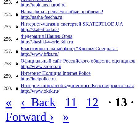
253.
http://rapklans.narod.ru
Наша фича - решаем любые проблемы!
254.
http://nasha-feecha.ru
Интернет-магазин скатертей SKATERTI.OD.UA
255.
http://skaterti.od.ua/
Федерация Шашек Орла
256.
http://shashki-v-orle.3dn.ru
Благотворительный фонд "Крылья Спецназа"
257.
http://www.bfks.ru/
Официальный сайт Российского общества оценщиков
258.
http://www.sroroo.ru
Интернет Полиция Internet Police
259.
http://inetpolice.ru
Интернет-портал объединенного Красноярского края
260.
http://www.okrk.ru/
«
‹
Back
11
12
· 13 ·
›
»
Forward