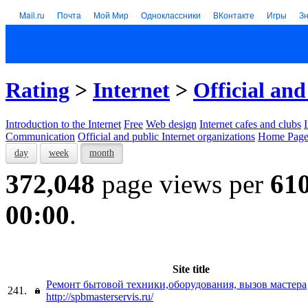
Mail.ru
Почта
Мой Мир
Одноклассники
ВКонтакте
Игры
З
Rating
>
Internet
>
Official and
Introduction to the Internet
Free
Web design
Internet cafes and clubs
Communication
Official and public Internet organizations
Home Page
day
week
month
372,048
page views per
61
00:00
.
Site title
Ремонт бытовой техники,оборудования, вызов мастера
241.
http://spbmasterservis.ru/