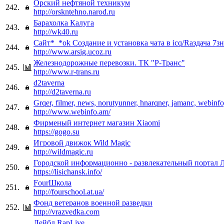
Орский нефтяной техникум
242.
http://orskntehno.narod.ru
Барахолка Калуга
243.
http://wk40.ru
Сайт*_*ok Создание и установка чата в icq/Rаздача 7зн
244.
http://www.arsig.ucoz.ru
Железнодорожные перевозки. ТК "Р-Транс"
245.
http://www.r-trans.ru
d2taverna
246.
http://d2taverna.ru
Grqer, filmer, news, norutyunner, hnarqner, jamanc, webinfo
247.
http://www.webinfo.am/
Фирменый интернет магазин Xiaomi
248.
https://gogo.su
Игровой движок Wild Magic
249.
http://wildmagic.ru
Городской информационно - развлекательный портал 
250.
https://lisichansk.info/
FourШкола
251.
http://fourschool.at.ua/
Фонд ветеранов военной разведки
252.
http://vrazvedka.com
Лейбл RapLive