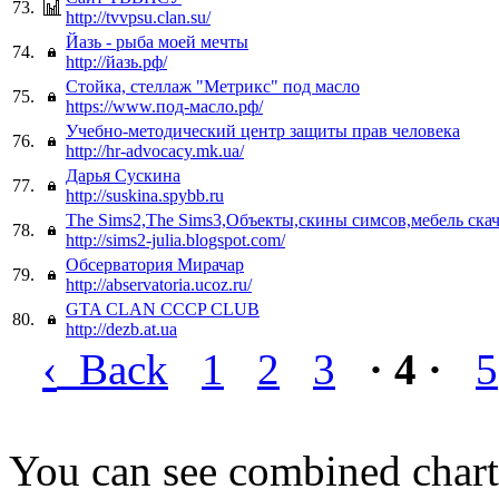
73.
http://tvvpsu.clan.su/
Йазь - рыба моей мечты
74.
http://йазь.рф/
Стойка, стеллаж "Метрикс" под масло
75.
https://www.под-масло.рф/
Учебно-методический центр защиты прав человека
76.
http://hr-advocacy.mk.ua/
Дарья Сускина
77.
http://suskina.spybb.ru
The Sims2,The Sims3,Объекты,скины симсов,мебель скач
78.
http://sims2-julia.blogspot.com/
Обсерватория Мирачар
79.
http://abservatoria.ucoz.ru/
GTA CLAN CCCP CLUB
80.
http://dezb.at.ua
‹
Back
1
2
3
· 4 ·
5
You can see combined chart