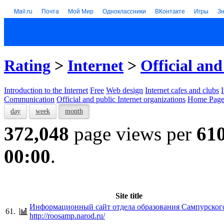
Mail.ru
Почта
Мой Мир
Одноклассники
ВКонтакте
Игры
З
Rating
>
Internet
>
Official and
Introduction to the Internet
Free
Web design
Internet cafes and clubs
Communication
Official and public Internet organizations
Home Page
day
week
month
372,048
page views per
61
00:00
.
Site title
Информационный сайт отдела образования Сампурског
61.
http://roosamp.narod.ru/