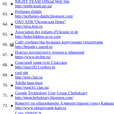
NIGHT TEAM Official Web Site
62.
http://night-team.pp.ua/
Perfumes-Dukhi
63.
http://perfumes-dukhi.blogspot.com/
ОАО АПК"Орловская Нива"
64.
http://niva.hop.ru
Association des enfants d'Ukraine et de
65.
http://helpchildren.ucoz.com
Сайт сообщества больных вирусными гепатитами
66.
http://hepatit-c.narod.ru
Портал интересного чтения и общения!
67.
https://www.techip.ru/
Спасский храм село Спасское
68.
http://spas1813.cerkov.ru
cool site
69.
http://guji.clan.su
Tekilla bum-bum
70.
http://rusich1.clan.su/
Google Technology User Group Cheboksary
71.
http://gtugcheboksary.blogspot.com/
Комитет по образованию Администрации город Камыш
72.
http://www.obrazovanie-kam.ru
Сайт ТВВПСУ