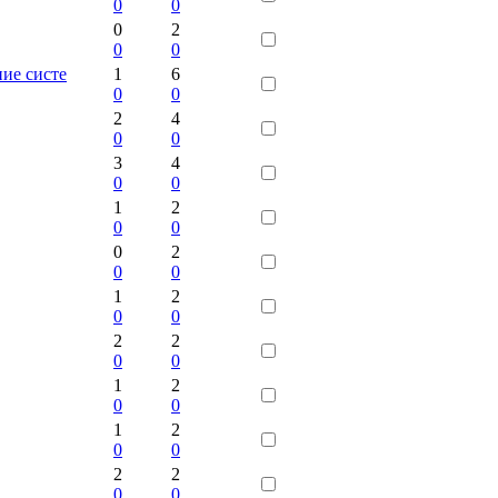
0
0
0
2
0
0
ние систе
1
6
0
0
2
4
0
0
3
4
0
0
1
2
0
0
0
2
0
0
1
2
0
0
2
2
0
0
1
2
0
0
1
2
0
0
2
2
0
0