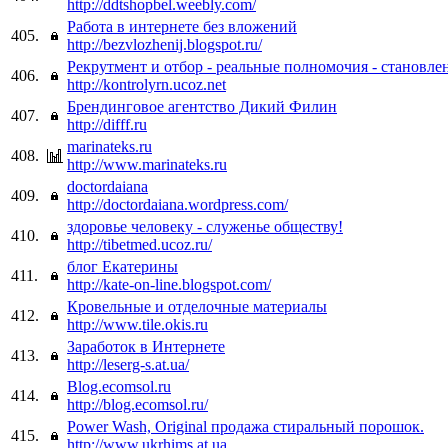
http://ddtshopbel.weebly.com/
Работа в интернете без вложений
405.
http://bezvlozhenij.blogspot.ru/
Рекрутмент и отбор - реальные полномочия - становле
406.
http://kontrolyrn.ucoz.net
Брендинговое агентство Дикий Филин
407.
http://difff.ru
marinateks.ru
408.
http://www.marinateks.ru
doctordaiana
409.
http://doctordaiana.wordpress.com/
здоровье человеку - служенье обществу!
410.
http://tibetmed.ucoz.ru/
блог Екатерины
411.
http://kate-on-line.blogspot.com/
Кровельные и отделочные материалы
412.
http://www.tile.okis.ru
Заработок в Интернете
413.
http://leserg-s.at.ua/
Blog.ecomsol.ru
414.
http://blog.ecomsol.ru/
Power Wash, Original продажа стиральный порошок.
415.
http://www.ukrhims.at.ua