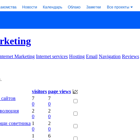
накомства
Новости
Календарь
Облако
Заметки
Все проекты
rketing
Internet Marketing
Internet services
Hosting
Email
Navigation
Reviews
0
.
visitors
page views
 сайтов
7
7
0
0
революция
2
2
0
0
ощи советника
1
2
0
0
1
6