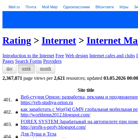
Mail.ru
Почта
Мой Мир
Одноклассники
ВКонтакте
Игры
З
Rating
>
Internet
>
Internet Ma
Introduction to the Internet
Free
Web design
Internet cafes and clubs
Pages
Search Forms
Providers
day
week
month
2,367,871
page views per
2,621
resources; updated
03.05.2026 00:0
Site title
Веб-студия Орион: разработка, реклама и продвижение
401.
https://veb-studiya-orion.ru
как заработать с Wor(l)d GMN глобальная мобильная 
402.
http://worldgmn2012.blogspot.com/
FOREX SYSTEM Зарабатывай на автопилоте при пом
403.
http://profit-s-profy.blogspot.com/
Для Душа и Тела
404.