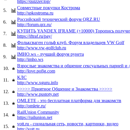
https://quizzer.top/
Совместные покупки Кострома
5.
http://spkostroma.ru
Российский технический форум QRZ.RU
6.
http://forum.qrz.ru/
КУПИТЬ YANDEX IFRAME (+10000) Торопись получит
7.
https://iftraf.ru/pay/
Фольксваген гольф клуб. Форум владельцев VW Golf
8.
http://www.vw-golfclub.ru
IMHO.ws - лучший форум рунета
9.
http://imho.ws
Взрослые знакомства и общение сексуальных парней и 
10.
http://love.pofig.com
КЛС
11.
http://www.xguru.info
>>>>> Приятное Общение и Знакомства >>>>>
12.
http://www.pustoty.net
OMLETE - это бесплатная платформа для знакомств
13.
http://omlete.ru/
RailUnion Community
14.
https://railunion.net
vott.ru - социальная сеть, новости, картинки, видео
15.
http://vott.ru