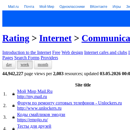
Mail.ru
Почта
Мой Мир
Одноклассники
ВКонтакте
Игры
З
Rating
>
Internet
>
Communica
Introduction to the Internet
Free
Web design
Internet cafes and clubs
Pages
Search Forms
Providers
day
week
month
44,942,227
page views per
2,083
resources; updated
03.05.2026 00:
Site title
Мой Мир Mail.Ru
1.
http://my.mail.ru
Форум по ремонту сотовых телефонов - Unlockers.ru
2.
http://www.unlockers.ru
Коды смайликов эмодзи
3.
https://emojio.ru/
Тесты для друзей
4.