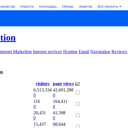
накомства
Новости
Календарь
Облако
Заметки
Все проекты
tion
Internet Marketing
Internet services
Hosting
Email
Navigation
Reviews
00
.
visitors
page views
6,513,334
42,691,288
0
0
116
164,411
0
0
20,431
41,598
0
0
15,437
68,644