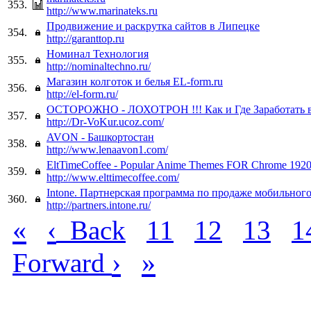
353.
http://www.marinateks.ru
Продвижение и раскрутка сайтов в Липецке
354.
http://garanttop.ru
Номинал Технология
355.
http://nominaltechno.ru/
Магазин колготок и белья EL-form.ru
356.
http://el-form.ru/
ОСТОРОЖНО - ЛОХОТРОН !!! Как и Где Заработать в 
357.
http://Dr-VoKur.ucoz.com/
AVON - Башкортостан
358.
http://www.lenaavon1.com/
EltTimeCoffee - Popular Anime Themes FOR Chrome 19
359.
http://www.elttimecoffee.com/
Intone. Партнерская программа по продаже мобильного
360.
http://partners.intone.ru/
«
‹
Back
11
12
13
1
›
»
Forward