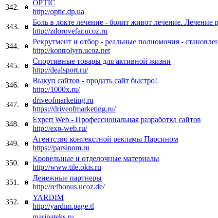
OPTIC
342.
http://optic.dp.ua
Боль в локте лечение - болит живот лечение. Лечение 
343.
http://zdorovefar.ucoz.ru
Рекрутмент и отбор - реальные полномочия - становле
344.
http://kontrolyrn.ucoz.net
Спортивные товары для активной жизни
345.
http://dealsport.ru/
Выкуп сайтов - продать сайт быстро!
346.
http://1000x.ru/
driveofmarketing.ru
347.
https://driveofmarketing.ru/
Expert Web - Профессиональная разработка сайтов
348.
http://exp-web.ru/
Агентство контекстной рекламы Парсином
349.
https://parsinom.ru
Кровельные и отделочные материалы
350.
http://www.tile.okis.ru
Денежные партнеры
351.
http://refbonus.ucoz.de/
YARDIM
352.
http://yardim.page.tl
marinateks.ru