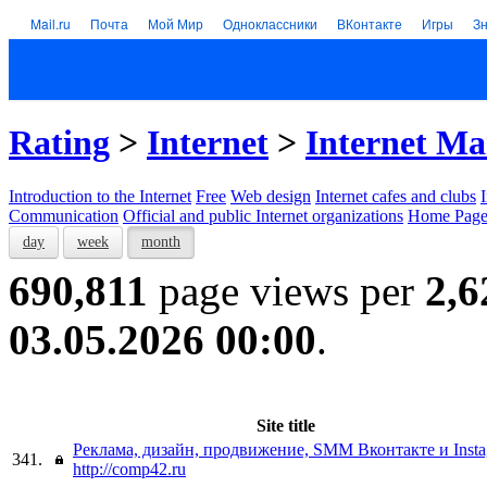
Mail.ru
Почта
Мой Мир
Одноклассники
ВКонтакте
Игры
З
Rating
>
Internet
>
Internet Ma
Introduction to the Internet
Free
Web design
Internet cafes and clubs
Communication
Official and public Internet organizations
Home Page
day
week
month
690,811
page views per
2,6
03.05.2026 00:00
.
Site title
Реклама, дизайн, продвижение, SMM Вконтакте и Inst
341.
http://comp42.ru