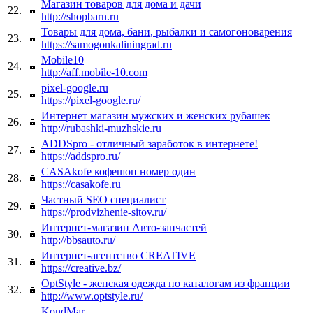
Магазин товаров для дома и дачи
22.
http://shopbarn.ru
Товары для дома, бани, рыбалки и самогоноварения
23.
https://samogonkaliningrad.ru
Mobile10
24.
http://aff.mobile-10.com
pixel-google.ru
25.
https://pixel-google.ru/
Интернет магазин мужских и женских рубашек
26.
http://rubashki-muzhskie.ru
ADDSpro - отличный заработок в интернете!
27.
https://addspro.ru/
CASAkofe кофешоп номер один
28.
https://casakofe.ru
Частный SEO специалист
29.
https://prodvizhenie-sitov.ru/
Интернет-магазин Авто-запчастей
30.
http://bbsauto.ru/
Интернет-агентство CREATIVE
31.
https://creative.bz/
OptStyle - женская одежда по каталогам из франции
32.
http://www.optstyle.ru/
KondMar