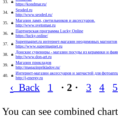
33.
https://kondmar.ru/
Seoded.ru
34.
http://www.seoded.ru/
Магазин ламп, светильников и аксессуаров.
35.
http://www.svetomag.ru
Партнерская программа Lucky Online
36.
https://lucky.online/
Supermagnet.ru интернет-магазин неодимовых магнитов
37.
https://www.supermagnet.ru
Донские сувениры - магазин посуды из керамики и фая
38.
http://www.don-art.ru
Магазин прикладов
39.
http://magazinprikladov.ru/
Интернет-магазин аксессуаров и запчастей для фотоаппа
40.
http://j-energy.ru
‹
Back
1
· 2 ·
3
4
5
You can see combined chart