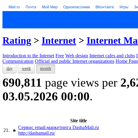
Mail.ru
Почта
Мой Мир
Одноклассники
ВКонтакте
Игры
З
Rating
>
Internet
>
Internet Ma
Introduction to the Internet
Free
Web design
Internet cafes and clubs
Communication
Official and public Internet organizations
Home Page
day
week
month
690,811
page views per
2,6
03.05.2026 00:00
.
Site title
Сервис email-маркетинга DashaMail.ru
21.
http://dashamail.ru/