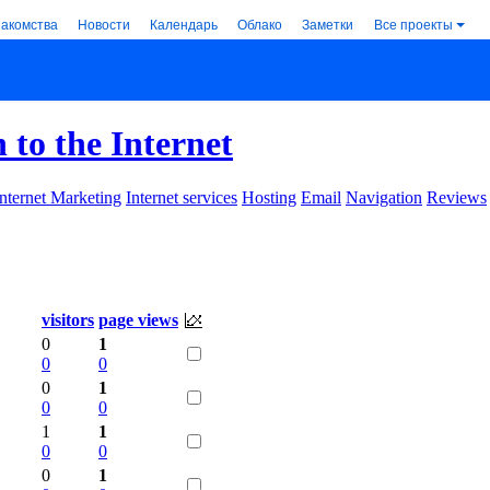
накомства
Новости
Календарь
Облако
Заметки
Все проекты
 to the Internet
Internet Marketing
Internet services
Hosting
Email
Navigation
Reviews
visitors
page views
0
1
0
0
0
1
0
0
1
1
0
0
0
1