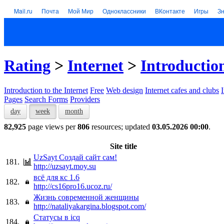
Mail.ru
Почта
Мой Мир
Одноклассники
ВКонтакте
Игры
З
Rating
>
Internet
>
Introduction
Introduction to the Internet
Free
Web design
Internet cafes and clubs
Pages
Search Forms
Providers
day
week
month
82,925
page views per
806
resources; updated
03.05.2026 00:00
.
Site title
UzSayt Создай сайт сам!
181.
http://uzsayt.moy.su
всё для кс 1.6
182.
http://cs16pro16.ucoz.ru/
Жизнь современной женщины
183.
http://nataliyakargina.blogspot.com/
Статусы в icq
184.