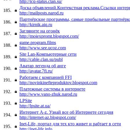
http://icq-status.clan.su/
Доска объявлений.Контекстная реклама.Ссылки интер
185.
http://mailposts.narod.ru
Партнёрские программы, самые прибыльные партнёрк
186.
http://kirnik.aiq.ru
Загляните на огонёк
187.
http://moiexpromt.blogspot.com/
game.program.films
188.
http://www.see.ucoz.com
Site Lan-Компьютерные сети
189.
http://cable.clan.su/publ
Аватар легенда об анге
190.
http://avatar.7fi.ru/
Работаем с компанией FFI
191.
http://novinkinefteproduktov.blogspot.com
Платежные системы в интернете
192.
http://www.vano-zhuk.narod.ru
LPSite
193.
http://lpsite.at.ua/
Интернет A-z. Узнай все об Интернете сегодня
194.
http://internet-az.blogspot.com/
Inet-Life, портал для тех кто живет и рабтает в сети
195.
http://inet-life.info