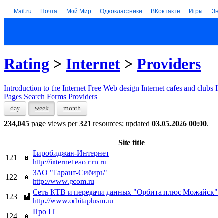
Mail.ru
Почта
Мой Мир
Одноклассники
ВКонтакте
Игры
З
Rating
>
Internet
>
Providers
Introduction to the Internet
Free
Web design
Internet cafes and clubs
Pages
Search Forms
Providers
day
week
month
234,045
page views per
321
resources; updated
03.05.2026 00:00
.
Site title
Биробиджан-Интернет
121.
http://internet.eao.rtrn.ru
ЗАО "Гарант-Сибирь"
122.
http://www.gcom.ru
Сеть КТВ и передачи данных "Орбита плюс Можайск"
123.
http://www.orbitaplusm.ru
Про IТ
124.