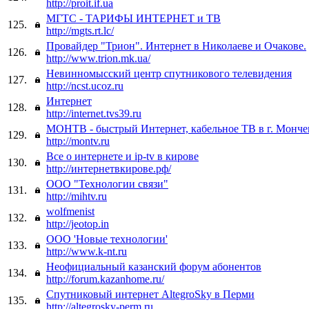
http://proit.if.ua
МГТС - ТАРИФЫ ИНТЕРНЕТ и ТВ
125.
http://mgts.rt.lc/
Провайдер "Трион". Интернет в Николаеве и Очакове.
126.
http://www.trion.mk.ua/
Невинномысский центр спутникового телевидения
127.
http://ncst.ucoz.ru
Интернет
128.
http://internet.tvs39.ru
МОНТВ - быстрый Интернет, кабельное ТВ в г. Монче
129.
http://montv.ru
Все о интернете и ip-tv в кирове
130.
http://интернетвкирове.рф/
ООО "Технологии связи"
131.
http://mihtv.ru
wolfmenist
132.
http://jeotop.in
ООО 'Новые технологии'
133.
http://www.k-nt.ru
Неофициальный казанский форум абонентов
134.
http://forum.kazanhome.ru/
Спутниковый интернет AltegroSky в Перми
135.
http://altegrosky-perm.ru