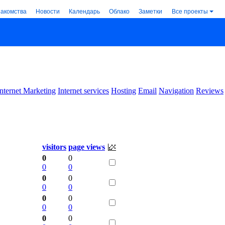
накомства
Новости
Календарь
Облако
Заметки
Все проекты
Internet Marketing
Internet services
Hosting
Email
Navigation
Reviews
visitors
page views
0
0
0
0
0
0
0
0
0
0
0
0
0
0