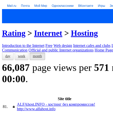
Mail.ru
Почта
Мой Мир
Одноклассники
ВКонтакте
Игры
З
Rating
>
Internet
>
Hosting
Introduction to the Internet
Free
Web design
Internet cafes and clubs
Communication
Official and public Internet organizations
Home Page
day
week
month
66,087
page views per
571
00:00
.
Site title
ALFAhost.INFO - хостинг без компромиссов!
81.
http://www.alfahost.info