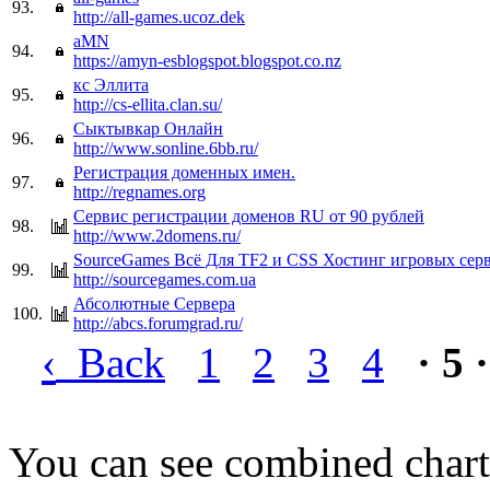
93.
http://all-games.ucoz.dek
aMN
94.
https://amyn-esblogspot.blogspot.co.nz
кс Эллита
95.
http://cs-ellita.clan.su/
Сыктывкар Онлайн
96.
http://www.sonline.6bb.ru/
Регистрация доменных имен.
97.
http://regnames.org
Сервис регистрации доменов RU от 90 рублей
98.
http://www.2domens.ru/
SourceGames Всё Для TF2 и CSS Хостинг игровых сер
99.
http://sourcegames.com.ua
Абсолютные Сервера
100.
http://abcs.forumgrad.ru/
‹
Back
1
2
3
4
· 5 ·
You can see combined chart