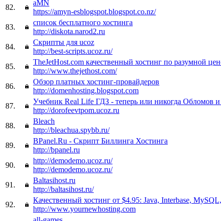
aMN
82.
https://amyn-esblogspot.blogspot.co.nz/
список бесплатного хостинга
83.
http://diskota.narod2.ru
Скрипты для ucoz
84.
http://best-scripts.ucoz.ru/
TheJetHost.com качественный хостинг по разумной цен
85.
http://www.thejethost.com/
Обзор платных хостинг-провайдеров
86.
http://domenhosting.blogspot.com
Учебник Real Life ГДЗ - теперь или никогда Обломов 
87.
http://dorofeevtpom.ucoz.ru
Bleach
88.
http://bleachua.spybb.ru/
BPanel.Ru - Скрипт Биллинга Хостинга
89.
http://bpanel.ru
http://demodemo.ucoz.ru/
90.
http://demodemo.ucoz.ru/
Baltasihost.ru
91.
http://baltasihost.ru/
Качественный хостинг от $4.95: Java, Interbase, MySQL,
92.
http://www.yournewhosting.com
all-games