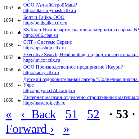
ООО ?АлтайСтройМаш?
1053.
http://altaistroymash.ctlx.ru
Болт и Гайка, ООО
1054.
http://boltigaika.ctlx.ru
SS-Клан Нижневартовска или альтернатива города N
1055.
http://ss86.clan.su
СЛТ - Системс Сервис
1056.
http://ups-shop.ctlx.ru
Executive Search, Headhunting, подбор топ-персонала,
1057.
http://imicor.ctlx.ru
ООО Производственное предприятие ?Каури?
1058.
http://kaury.ctlx.ru
Детский оздоровительный лагерь "Солнечная поляна
1059.
Учре
http://polyana174.cxorg.ru
Интернет-магазин отделочно-строительных матери
1060.
http://masterok.ctly.ru
«
‹
Back
51
52
· 53 ·
›
»
Forward