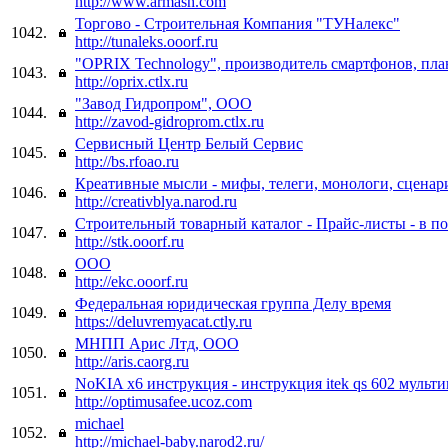
http://www.armash.com
Торгово - Строительная Компания "ТУНалекс"
1042.
http://tunaleks.ooorf.ru
"OPRIX Technology", производитель смартфонов, пла
1043.
http://oprix.ctlx.ru
"Завод Гидропром", ООО
1044.
http://zavod-gidroprom.ctlx.ru
Сервисный Центр Белый Сервис
1045.
http://bs.rfoao.ru
Креативные мысли - мифы, телеги, монологи, сценар
1046.
http://creativblya.narod.ru
Строительный товарный каталог - Прайс-листы - в п
1047.
http://stk.ooorf.ru
ООО
1048.
http://ekc.ooorf.ru
Федеральная юридическая группа Делу время
1049.
https://deluvremyacat.ctly.ru
МНПП Арис Лтд, ООО
1050.
http://aris.caorg.ru
NoKIA x6 инструкция - инструкция itek qs 602 мульти
1051.
http://optimusafee.ucoz.com
michael
1052.
http://michael-baby.narod2.ru/