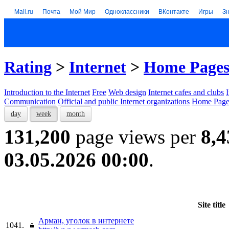
Mail.ru
Почта
Мой Мир
Одноклассники
ВКонтакте
Игры
З
Rating
>
Internet
>
Home Page
Introduction to the Internet
Free
Web design
Internet cafes and clubs
Communication
Official and public Internet organizations
Home Page
day
week
month
131,200
page views per
8,4
03.05.2026 00:00
.
Site title
Арман, уголок в интернете
1041.