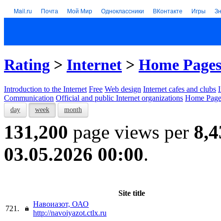
Mail.ru
Почта
Мой Мир
Одноклассники
ВКонтакте
Игры
З
Rating
>
Internet
>
Home Page
Introduction to the Internet
Free
Web design
Internet cafes and clubs
Communication
Official and public Internet organizations
Home Page
day
week
month
131,200
page views per
8,4
03.05.2026 00:00
.
Site title
Навоиазот, ОАО
721.
http://navoiyazot.ctlx.ru