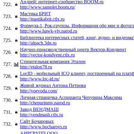
Андрей: интернет-сообщество BOOM.ru
722.
http://www.samolet.boom.ru/
Мастика БРИТ
723.
http://mastikabrit.ctlx.ru
Формула-1, Рок-группы. Информация обо мне и фотог
724.
http://www.hawk-viv.narod.ru
Библиотека интересных статей, книг, аудио- и видеом
725.
http://alpach.3dn.ru
Научно-производственный центр Вектор-Кондвент
726.
http://vector-kondvent.ctlx.ru
Строительная компания Эталон
727.
http://etalon78.ru
LocID - мобильный ICQ клиент, построенный на плат
728.
http://www.loc-id.ru/
Живой журнал Антона Петрова
729.
http://voevoda.com/
Личная страничка Аспиранта Чепурина Максима
730.
http://chepurinmv.narod.ru
Завод ВЕНДМАШ
731.
http://vendmash.ctlx.ru
Сайт Бочаровых
732.
http://www.bocharovs.ru
АИРГРУПП ООО