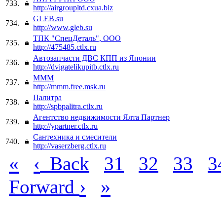
733.
http://airgroupltd.cxua.biz
GLEB.su
734.
http://www.gleb.su
ТПК "СпецДеталь", ООО
735.
http://475485.ctlx.ru
Автозапчасти ДВС КПП из Японии
736.
http://dvigatelikupitb.ctlx.ru
МММ
737.
http://mmm.free.msk.ru
Палитра
738.
http://spbpalitra.ctlx.ru
Агентство недвижимости Ялта Партнер
739.
http://ypartner.ctlx.ru
Сантехника и смесители
740.
http://vaserzberg.ctlx.ru
«
‹
Back
31
32
33
3
›
»
Forward