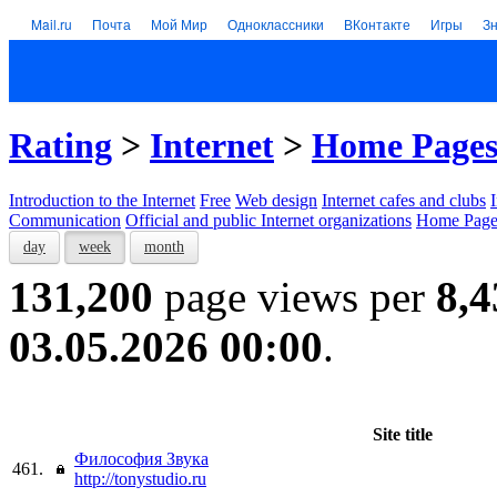
Mail.ru
Почта
Мой Мир
Одноклассники
ВКонтакте
Игры
З
Rating
>
Internet
>
Home Page
Introduction to the Internet
Free
Web design
Internet cafes and clubs
Communication
Official and public Internet organizations
Home Page
day
week
month
131,200
page views per
8,4
03.05.2026 00:00
.
Site title
Философия Звука
461.
http://tonystudio.ru