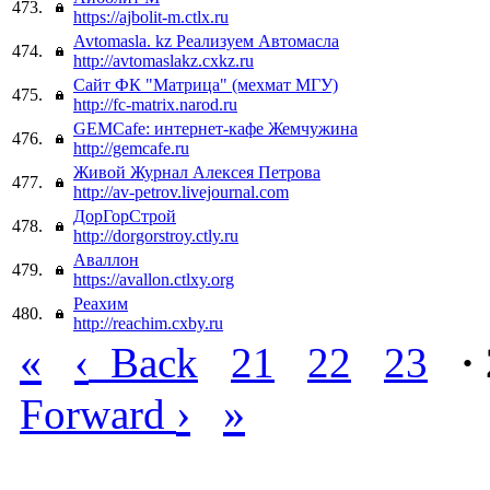
473.
https://ajbolit-m.ctlx.ru
Avtomasla. kz Реализуем Автомасла
474.
http://avtomaslakz.cxkz.ru
Сайт ФК "Матрица" (мехмат МГУ)
475.
http://fc-matrix.narod.ru
GEMCafe: интернет-кафе Жемчужина
476.
http://gemcafe.ru
Живой Журнал Алексея Петрова
477.
http://av-petrov.livejournal.com
ДорГорСтрой
478.
http://dorgorstroy.ctly.ru
Аваллон
479.
https://avallon.ctlxy.org
Реахим
480.
http://reachim.cxby.ru
«
‹
Back
21
22
23
·
›
»
Forward