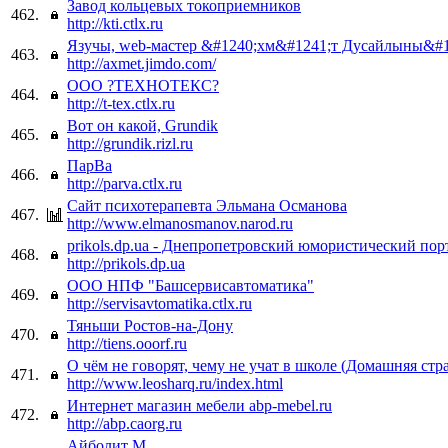
Завод кольцевых токоприемников
462.
http://kti.ctlx.ru
Язучы, web-мастер &#1240;хм&#1241;т Дусайлыны&#1
463.
http://axmet.jimdo.com/
ООО ?ТЕХНОТЕКС?
464.
http://t-tex.ctlx.ru
Вот он какой, Grundik
465.
http://grundik.rizl.ru
ПарВа
466.
http://parva.ctlx.ru
Сайт психотерапевта Эльмана Османова
467.
http://www.elmanosmanov.narod.ru
prikols.dp.ua - Днепропетровский юмористический пор
468.
http://prikols.dp.ua
ООО НПФ "Башсервисавтоматика"
469.
http://servisavtomatika.ctlx.ru
Тяньши Ростов-на-Дону
470.
http://tiens.ooorf.ru
О чём не говорят, чему не учат в школе (Домашняя ст
471.
http://www.leosharq.ru/index.html
Интернет магазин мебели abp-mebel.ru
472.
http://abp.caorg.ru
Айболит М