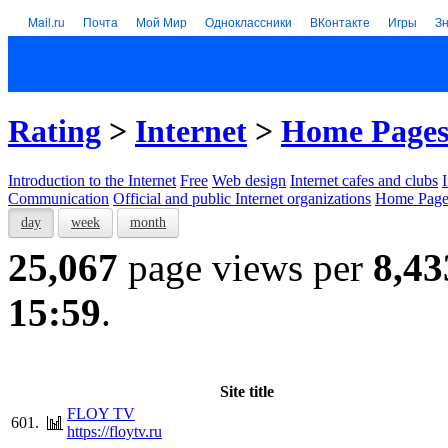
Mail.ru
Почта
Мой Мир
Одноклассники
ВКонтакте
Игры
З
Rating
>
Internet
>
Home Page
Introduction to the Internet
Free
Web design
Internet cafes and clubs
Communication
Official and public Internet organizations
Home Page
day
week
month
25,067
page views per
8,43
15:59
.
Site title
FLOY TV
601.
https://floytv.ru