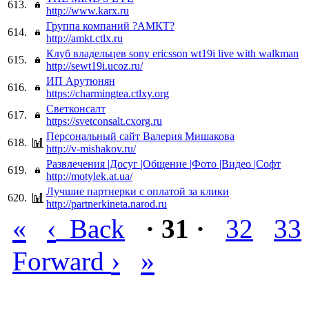
613.
http://www.karx.ru
Группа компаний ?АМКТ?
614.
http://amkt.ctlx.ru
Клуб владельцев sony ericsson wt19i live with walkman
615.
http://sewt19i.ucoz.ru/
ИП Арутюнян
616.
https://charmingtea.ctlxy.org
Светконсалт
617.
https://svetconsalt.cxorg.ru
Персональный сайт Валерия Мишакова
618.
http://v-mishakov.ru/
Развлечения |Досуг |Общение |Фото |Видео |Софт
619.
http://motylek.at.ua/
Лучшие партнерки с оплатой за клики
620.
http://partnerkineta.narod.ru
«
‹
Back
· 31 ·
32
33
›
»
Forward