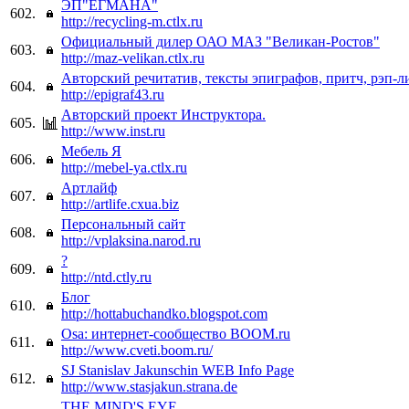
ЭП"ЕГМАНА"
602.
http://recycling-m.ctlx.ru
Официальный дилер ОАО МАЗ "Великан-Ростов"
603.
http://maz-velikan.ctlx.ru
Авторский речитатив, тексты эпиграфов, притч, рэп-л
604.
http://epigraf43.ru
Авторский проект Инструктора.
605.
http://www.inst.ru
Мебель Я
606.
http://mebel-ya.ctlx.ru
Артлайф
607.
http://artlife.cxua.biz
Персональный сайт
608.
http://vplaksina.narod.ru
?
609.
http://ntd.ctly.ru
Блог
610.
http://hottabuchandko.blogspot.com
Osa: интернет-сообщество BOOM.ru
611.
http://www.cveti.boom.ru/
SJ Stanislav Jakunschin WEB Info Page
612.
http://www.stasjakun.strana.de
THE MIND'S EYE