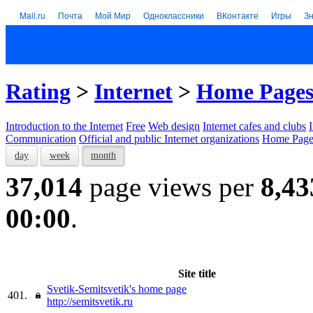
Mail.ru
Почта
Мой Мир
Одноклассники
ВКонтакте
Игры
З
Rating
>
Internet
>
Home Page
Introduction to the Internet
Free
Web design
Internet cafes and clubs
Communication
Official and public Internet organizations
Home Page
day
week
month
37,014
page views per
8,43
00:00
.
Site title
Svetik-Semitsvetik's home page
401.
http://semitsvetik.ru