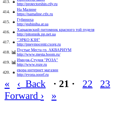
413.
http://protectorshin.ctly.ru
На Малине
414.
https://namaline.ctlx.ru
Губиниха
415.
http://gubiniha.at.ua
Харьковский питомник красного той пуделя
416.
http://pitomnik.pp.net.ua
"ЭРКО КЗН"
417.
http://pnevmocentr.cxorg.ru
Пустые Места гр. АКВАРИУМ
418.
http://www.mesta.boom.ru/
Имидж-Студия "РОЗА"
419.
http://www.roze.ru
евора интернет магазин
420.
http://evora.ooorf.ru
«
‹
Back
· 21 ·
22
23
›
»
Forward