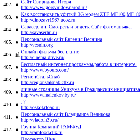
Сайт Свиридова Игоря
402.
http://www.igorsviridov.narod.ru/
Как восстановить убитый 3G модем ZTE MF100,MF1
403.
http://dinozavr1967.ucoz.ru
Савасерлин. Смотреть и видеть. Сайт фотоманьяка.
404.
http://savaserlin.ru
Персональный сайт Евгения Веснина
405.
http://vesnin.org
Онлайн фильмы бесплатно
406.
http://cinema-drive.ru/
Бесплатный интернет.программы.работа в интернете.
407.
http://www.byours.com/
РегионСтальСнаб
408.
http://regionstalsnab.ctlx.ru
личные страницы Уникума в Гражданских инициатив
409.
http://www.malenkov.by.ru/
, ?
410.
http://oskol.rfoao.ru
Персональный сайт Владимира Великова
411.
http://vlado.h3b.ru/
Группа Компаний РАМФУД
412.
http://ramfood.ctlx.ru
Протектор Шин