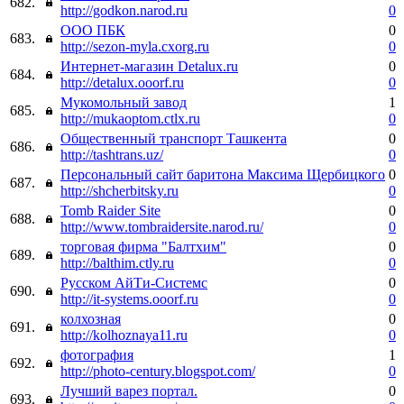
682.
http://godkon.narod.ru
0
ООО ПБК
0
683.
http://sezon-myla.cxorg.ru
0
Интернет-магазин Detalux.ru
0
684.
http://detalux.ooorf.ru
0
Мукомольный завод
1
685.
http://mukaoptom.ctlx.ru
0
Общественный транспорт Ташкента
0
686.
http://tashtrans.uz/
0
Персональный сайт баритона Максима Щербицкого
0
687.
http://shcherbitsky.ru
0
Tomb Raider Site
0
688.
http://www.tombraidersite.narod.ru/
0
торговая фирма "Балтхим"
0
689.
http://balthim.ctly.ru
0
Русском АйТи-Системс
0
690.
http://it-systems.ooorf.ru
0
колхозная
0
691.
http://kolhoznaya11.ru
0
фотография
1
692.
http://photo-century.blogspot.com/
0
Лучший варез портал.
0
693.