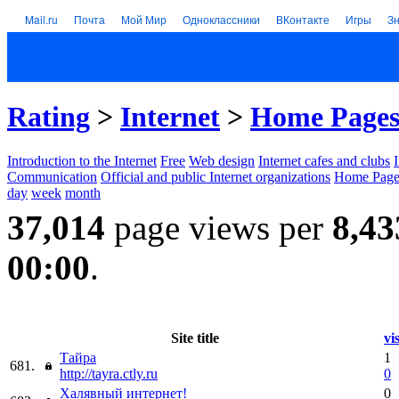
Mail.ru
Почта
Мой Мир
Одноклассники
ВКонтакте
Игры
З
Rating
>
Internet
>
Home Page
Introduction to the Internet
Free
Web design
Internet cafes and clubs
Communication
Official and public Internet organizations
Home Page
day
week
month
37,014
page views per
8,43
00:00
.
Site title
vi
Тайра
1
681.
http://tayra.ctly.ru
0
Халявный интернет!
0