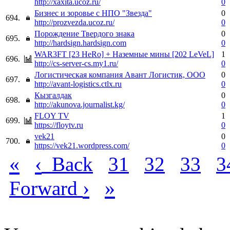
http://xaxita.ucoz.ru/
0
Бизнес и зоровье с НПО "Звезда"
0
694.
http://prozvezda.ucoz.ru/
0
Порождение Твердого знака
0
695.
http://hardsign.hardsign.com
0
WAR3FT [23 HeRo] + Наземные мины [202 LeVeL]
1
696.
http://cs-server-cs.my1.ru/
0
Логистическая компания Авант Логистик, ООО
0
697.
http://avant-logistics.ctlx.ru
0
Кызгалдак
0
698.
http://akunova.journalist.kg/
0
FLOY TV
1
699.
https://floytv.ru
0
vek21
0
700.
https://vek21.wordpress.com/
0
«
‹
Back
31
32
33
3
›
»
Forward