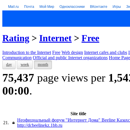
Mail.ru
Почта
Мой Мир
Одноклассники
ВКонтакте
Игры
З
Rating
>
Internet
>
Free
Introduction to the Internet
Free
Web design
Internet cafes and clubs
Communication
Official and public Internet organizations
Home Page
day
week
month
75,437
page views per
1,54
00:00
.
Site title
Неофициальный форум "Интернет Дома" Beeline Казах
21.
http://dcbeelinekz.1bb.ru