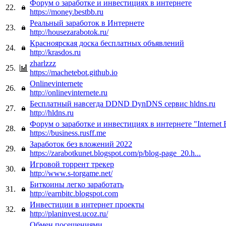
Форум о заработке и инвестициях в интернете
22.
https://money.bestbb.ru
Реальный заработок в Интернете
23.
http://housezarabotok.ru/
Красноярская доска бесплатных объявлений
24.
http://krasdos.ru
zharlzzz
25.
https://machetebot.github.io
Onlinevinternete
26.
http://onlinevinternete.ru
Бесплатный навсегда DDND DynDNS сервис hldns.ru
27.
http://hldns.ru
Форум о заработке и инвестициях в интернете "Internet 
28.
https://business.rusff.me
Заработок без вложений 2022
29.
https://zarabotkunet.blogspot.com/p/blog-page_20.h...
Игровой торрент трекер
30.
http://www.s-torgame.net/
Биткоины легко заработать
31.
http://earnbitc.blogspot.com
Инвестиции в интернет проекты
32.
http://planinvest.ucoz.ru/
Обмен посещениями