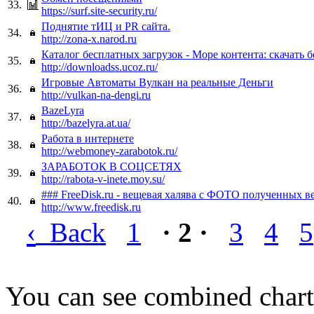
33.
https://surf.site-security.ru/
Поднятие тИЦ и PR сайта.
34.
http://zona-x.narod.ru
Каталог бесплатных загрузок - Море контента: скачать б
35.
http://downloadss.ucoz.ru/
Игровые Автоматы Вулкан на реальные Деньги
36.
http://vulkan-na-dengi.ru
BazeLyra
37.
http://bazelyra.at.ua/
Работа в интернете
38.
http://webmoney-zarabotok.ru/
ЗАРАБОТОК В СОЦСЕТЯХ
39.
http://rabota-v-inete.moy.su/
### FreeDisk.ru - вещевая халява с ФОТО полученных в
40.
http://www.freedisk.ru
‹
Back
1
· 2 ·
3
4
5
You can see combined chart