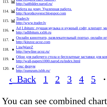
113.
http://saitbilder.narod.ru/
Работа на дому. Удаленная работа.
114.
http://korotkovegor.blogspot.com
Trader.lv
115.
http://www.trader.lv
Ad Libitum: лучшая музыка и нужный софт, клипарт, 
116.
http://adlibitum.xxbb.ru
Онлайн кинотеатр, развлекательный портал, онлайн и
117.
http://kinzoz.ucoz.com
LineWareZ
118.
http://newline.ucoz.ru/
Обои для рабочего стола и бесплатные заставки для к
119.
http://wall-papers1000.narod.ru/index.html
Секс форум
120.
http://zumzum.ixbb.ru/
‹
Back
1
2
3
4
5
·
You can see combined chart