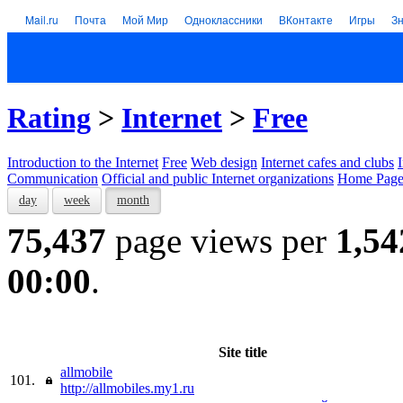
Mail.ru
Почта
Мой Мир
Одноклассники
ВКонтакте
Игры
З
Rating
>
Internet
>
Free
Introduction to the Internet
Free
Web design
Internet cafes and clubs
Communication
Official and public Internet organizations
Home Page
day
week
month
75,437
page views per
1,54
00:00
.
Site title
allmobile
101.
http://allmobiles.my1.ru