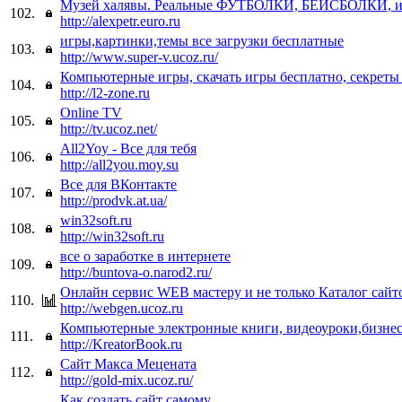
Музей халявы. Реальные ФУТБОЛКИ, БЕЙСБОЛКИ, и 
102.
http://alexpetr.euro.ru
игры,картинки,темы все загрузки бесплатные
103.
http://www.super-v.ucoz.ru/
Компьютерные игры, скачать игры бесплатно, секреты 
104.
http://l2-zone.ru
Online TV
105.
http://tv.ucoz.net/
All2Yoy - Все для тебя
106.
http://all2you.moy.su
Все для ВКонтакте
107.
http://prodvk.at.ua/
win32soft.ru
108.
http://win32soft.ru
все о заработке в интернете
109.
http://buntova-o.narod2.ru/
Онлайн сервис WEB мастеру и не только Каталог сайт
110.
http://webgen.ucoz.ru
Компьютерные электронные книги, видеоуроки,бизнес
111.
http://KreatorBook.ru
Сайт Макса Мецената
112.
http://gold-mix.ucoz.ru/
Как создать сайт самому