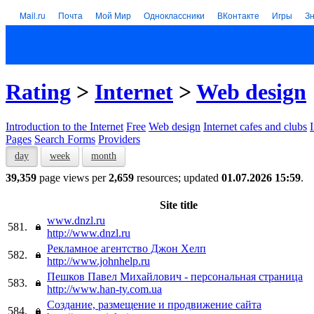
Mail.ru
Почта
Мой Мир
Одноклассники
ВКонтакте
Игры
З
Rating
>
Internet
>
Web design
Introduction to the Internet
Free
Web design
Internet cafes and clubs
Pages
Search Forms
Providers
day
week
month
39,359
page views per
2,659
resources; updated
01.07.2026 15:59
.
Site title
www.dnzl.ru
581.
http://www.dnzl.ru
Рекламное агентство Джон Хелп
582.
http://www.johnhelp.ru
Пешков Павел Михайлович - персональная страница
583.
http://www.han-ty.com.ua
Создание, размещение и продвижение сайта
584.