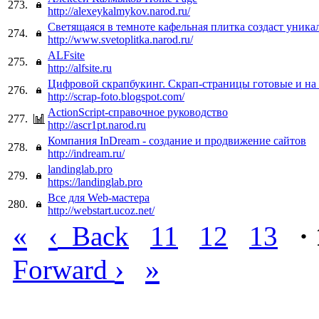
273.
http://alexeykalmykov.narod.ru/
Светящаяся в темноте кафельная плитка создаст уника
274.
http://www.svetoplitka.narod.ru/
ALFsite
275.
http://alfsite.ru
Цифровой скрапбукинг. Скрап-страницы готовые и на 
276.
http://scrap-foto.blogspot.com/
ActionScript-справочное руководство
277.
http://ascr1pt.narod.ru
Компания InDream - создание и продвижение сайтов
278.
http://indream.ru/
landinglab.pro
279.
https://landinglab.pro
Все для Web-мастера
280.
http://webstart.ucoz.net/
«
‹
Back
11
12
13
·
›
»
Forward