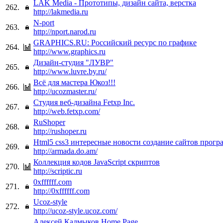
LAK Media - Прототипы, дизайн сайта, верстка
262.
http://lakmedia.ru
N-port
263.
http://nport.narod.ru
GRAPHICS.RU: Российский ресурс по графике
264.
http://www.graphics.ru
Дизайн-студия "ЛУВР"
265.
http://www.luvre.by.ru/
Всё для мастера Юкоз!!!
266.
http://ucozmaster.ru/
Студия веб-дизайна Fetxp Inc.
267.
http://web.fetxp.com/
RuShoper
268.
http://rushoper.ru
Html5 css3 интересные новости создание сайтов прог
269.
http://armada.do.am/
Коллекция кодов JavaScript скриптов
270.
http://scriptic.ru
0xffffff.com
271.
http://0xffffff.com
Ucoz-style
272.
http://ucoz-style.ucoz.com/
Алексей Калмыков Home Page