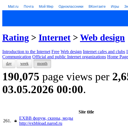
Mail.ru
Почта
Мой Мир
Одноклассники
ВКонтакте
Игры
З
Rating
>
Internet
>
Web design
Introduction to the Internet
Free
Web design
Internet cafes and clubs
Communication
Official and public Internet organizations
Home Page
day
week
month
190,075
page views per
2,6
03.05.2026 00:00
.
Site title
EXBB форум, скины, моды
261.
http://exbbload.narod.ru