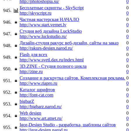
http://photoshopia.su/
0
Бесплатные скрипты - SkyScript
0
945.
http://skyscript.ru
0
Частная мастерская НАЧАЛО
0
946.
http://www.start.vernet.lv
0
Студия веб дизайна LuckStudio
0
947.
http://www.luckstudio.ru/
0
Дизайн-студия ракурс веб-дизайн, сайты на заказ
0
948.
http://rakurs-design.narod.ru/
0
Flash для всех
0
949.
http://www.svetl.dax.ru/index.html
0
3D.ZINE - Студия полного цикла
0
950.
http://zine.ru
0
Создание и раскрутка сайтов. Комплексная реклама.
0
951.
http://www.riapro.ru
0
Каталог шрифтов
0
952.
http://font-cat.com
0
bigbarZ
0
953.
http://bigbarz.narod.ru/
0
Web design
0
954.
http://www.art.atnet.ru/
0
Igor-Design Studio - разработка, шаблоны сайтов
0
955.
http://igor-design.narod.ru
0