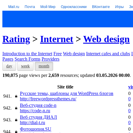
Mail.ru
Почта
Мой Мир
Одноклассники
ВКонтакте
Игры
З
Rating
>
Internet
>
Web design
Introduction to the Internet
Free
Web design
Internet cafes and clubs
Pages
Search Forms
Providers
day
week
month
190,075
page views per
2,659
resources; updated
03.05.2026 00:00
.
Site title
vi
Русские темы, шаблоны для WordPress блогов
0
941.
http://freewordpressthemes.ru/
0
Веб-студия code-n
0
942.
https://code-n.ru
0
Веб студия ДИАЛ
0
943.
http://dial-t.ru
0
Фотошопия.SU
0
944.