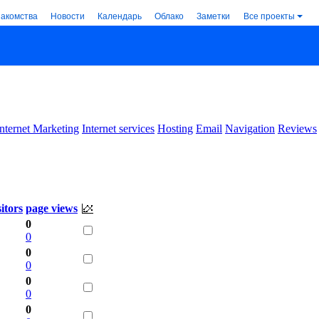
накомства
Новости
Календарь
Облако
Заметки
Все проекты
Internet Marketing
Internet services
Hosting
Email
Navigation
Reviews
sitors
page views
0
0
0
0
0
0
0