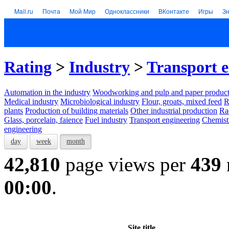
Mail.ru
Почта
Мой Мир
Одноклассники
ВКонтакте
Игры
З
Rating
>
Industry
>
Transport e
Automation in the industry
Woodworking and pulp and paper product
Medical industry
Microbiological industry
Flour, groats, mixed feed
R
plants
Production of building materials
Other industrial production
Ra
Glass, porcelain, faience
Fuel industry
Transport engineering
Chemist
engineering
day
week
month
42,810
page views per
439
00:00
.
Site title