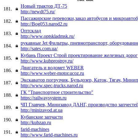
Новый трактор ДТ-75
181.
http://newdt75.ru/
Пассажирские перевозки,заказ автобусов и микроавто
182.
http://Bog053.narod2.ru
Оптсклад
183.
http://www.optskladmsk.ru/
рукавные Jet Фильтры, пневмотранспорт, оборудовани
184.
http://sates.com.ua/
Кубань Проект Строй проектирование железных дорог
185.
http://www.kubprostroy.ru/
Двигатель и водомет WEBER
186.
http://www.weber-motor.ucoz.ru
Экскаватор погрузчик, Бульдозер, Каток, Тягач, Мини
187.
http://www.spec-trucks.narod.ru
ГК "Транспортное строительство"
188.
https://railwaysystem.ru
ЧП Главчев, Минизавод ДАНГ, производство запчес
189.
http://minizavod.at.ua
Кубанские запчасти
190.
http://kubzap.ru
farid-machines
191.
http://www.farid-machines.ru