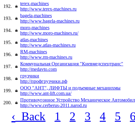
terex-machines
192.
http://www.terex-machines.ru
bagela-machines
193.
http://www.bagela-machines.ru
moro-machines
194.
http://www.moro-machines.ru/
atlas-machines
195.
http://www.atlas-machines.ru
RM-machines
196.
http://www.rm-machines.ru
Коммунальная Организация "Киевмедспецтранс"
197.
http://medavto.com
грузчики
198.
http://профгрузчики.рф
ООО "АНТ", ЛИФТЫ и подъемные механихмы
199.
http://www.ant-lift.com.ua/
Противоугонное Устройство Механическое Автомобил
200.
http://www.cerberus-2011.narod.ru
‹
Back
1
2
3
4
5