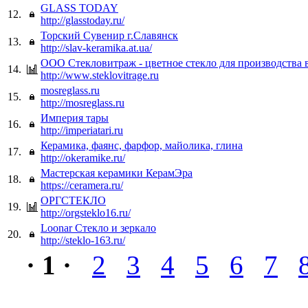
GLASS TODAY
12.
http://glasstoday.ru/
Торский Cувенир г.Славянск
13.
http://slav-keramika.at.ua/
ООО Стекловитраж - цветное стекло для производства 
14.
http://www.steklovitrage.ru
mosreglass.ru
15.
http://mosreglass.ru
Империя тары
16.
http://imperiatari.ru
Керамика, фаянс, фарфор, майолика, глина
17.
http://okeramike.ru/
Мастерская керамики КерамЭра
18.
https://ceramera.ru/
ОРГСТЕКЛО
19.
http://orgsteklo16.ru/
Loonar Стекло и зеркало
20.
http://steklo-163.ru/
· 1 ·
2
3
4
5
6
7