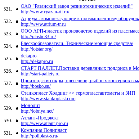
ОАО "Рязанский завод резинотехнических изделий"
521.
http://www.ryazan-rti.ru/
Атриум - комплектующие к промышленному оборудо
522.
http://www.atrium-tr.ru
ООО АРП-пластик производство изделий из пластмас
523.
http://plastic33.ru/
Блескообразователи. Технические моющие средства/
524.
http://lotstar.org/
dekapro
525.
http://dekapro.ru
СТАРТ ПАЛЛЕТ.Поставки деревянных поддонов в Мос
526.
http://start-pallety.ru
Производство икры, пресервов, рыбных консервов в ма
527.
http://bosko.su/
Станкопласт Холдинг >> термопластавтоматы и ЗИП
528.
http://www.stankoplast.com
Монолит
529.
http://lobnya.net/
Атлант-Проджект
530.
http://www.atlant-pro.ru
Компания Полипласт
531.
http://poliplast-s.ru/