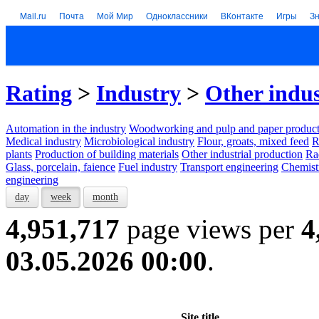
Mail.ru
Почта
Мой Мир
Одноклассники
ВКонтакте
Игры
З
Rating
>
Industry
>
Other indus
Automation in the industry
Woodworking and pulp and paper product
Medical industry
Microbiological industry
Flour, groats, mixed feed
R
plants
Production of building materials
Other industrial production
Ra
Glass, porcelain, faience
Fuel industry
Transport engineering
Chemist
engineering
day
week
month
4,951,717
page views per
4
03.05.2026 00:00
.
Site title