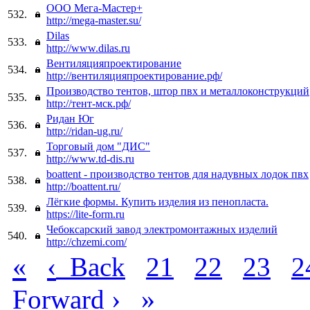
ООО Мега-Мастер+
532.
http://mega-master.su/
Dilas
533.
http://www.dilas.ru
Вентиляцияпроектирование
534.
http://вентиляцияпроектирование.рф/
Производство тентов, штор пвх и металлоконструкций
535.
http://тент-мск.рф/
Ридан Юг
536.
http://ridan-ug.ru/
Торговый дом "ДИС"
537.
http://www.td-dis.ru
boattent - производство тентов для надувных лодок пвх
538.
http://boattent.ru/
Лёгкие формы. Купить изделия из пенопласта.
539.
https://lite-form.ru
Чебоксарский завод электромонтажных изделий
540.
http://chzemi.com/
«
‹
Back
21
22
23
2
›
»
Forward