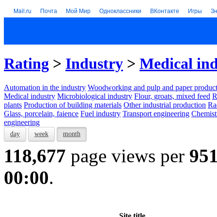
Mail.ru
Почта
Мой Мир
Одноклассники
ВКонтакте
Игры
З
Rating
>
Industry
>
Medical in
Automation in the industry
Woodworking and pulp and paper product
Medical industry
Microbiological industry
Flour, groats, mixed feed
R
plants
Production of building materials
Other industrial production
Ra
Glass, porcelain, faience
Fuel industry
Transport engineering
Chemist
engineering
day
week
month
118,677
page views per
95
00:00
.
Site title