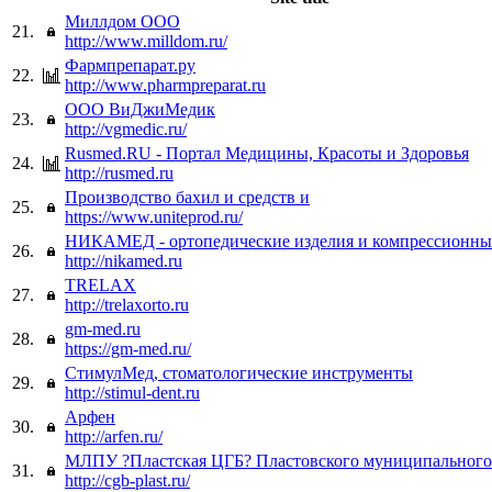
Миллдом OOO
21.
http://www.milldom.ru/
Фармпрепарат.ру
22.
http://www.pharmpreparat.ru
ООО ВиДжиМедик
23.
http://vgmedic.ru/
Rusmed.RU - Портал Медицины, Красоты и Здоровья
24.
http://rusmed.ru
Производство бахил и средств и
25.
https://www.uniteprod.ru/
НИКАМЕД - ортопедические изделия и компрессионны
26.
http://nikamed.ru
TRELAX
27.
http://trelaxorto.ru
gm-med.ru
28.
https://gm-med.ru/
СтимулМед, стоматологические инструменты
29.
http://stimul-dent.ru
Арфен
30.
http://arfen.ru/
МЛПУ ?Пластская ЦГБ? Пластовского муниципального
31.
http://cgb-plast.ru/