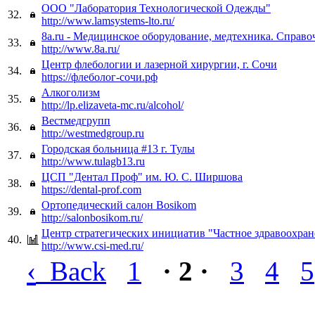
ООО "Лаборатория Технологической Одежды"
32.
http://www.lamsystems-lto.ru/
8a.ru - Медицинское оборудование, медтехника. Справ
33.
http://www.8a.ru/
Центр флебологии и лазерной хирургии, г. Сочи
34.
https://флеболог-сочи.рф
Алкоголизм
35.
http://lp.elizaveta-mc.ru/alcohol/
Вестмедгрупп
36.
http://westmedgroup.ru
Городская больница #13 г. Тулы
37.
http://www.tulagb13.ru
ЦСП "Дентал Проф" им. Ю. С. Ширшова
38.
https://dental-prof.com
Ортопедический салон Bosikom
39.
http://salonbosikom.ru/
Центр стратегических инициатив "Частное здравоохран
40.
http://www.csi-med.ru/
‹
Back
1
· 2 ·
3
4
5