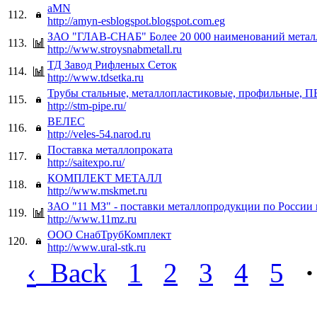
aMN
112.
http://amyn-esblogspot.blogspot.com.eg
ЗАО "ГЛАВ-СНАБ" Более 20 000 наименований метал
113.
http://www.stroysnabmetall.ru
ТД Завод Рифленых Сеток
114.
http://www.tdsetka.ru
Трубы стальные, металлопластиковые, профильные, 
115.
http://stm-pipe.ru/
ВЕЛЕС
116.
http://veles-54.narod.ru
Поставка металлопроката
117.
http://saitexpo.ru/
КОМПЛЕКТ МЕТАЛЛ
118.
http://www.mskmet.ru
ЗАО "11 МЗ" - поставки металлопродукции по России
119.
http://www.11mz.ru
ООО СнабТрубКомплект
120.
http://www.ural-stk.ru
‹
Back
1
2
3
4
5
·