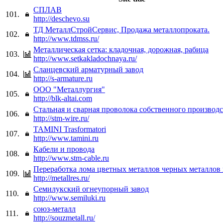
СПЛАВ
101.
http://deschevo.su
ТД МеталлСтройСервис, Продажа металлопроката.
102.
http://www.tdmss.ru/
Металлическая сетка: кладочная, дорожная, рабица
103.
http://www.setkakladochnaya.ru/
Сланцевский арматурный завод
104.
http://s-armature.ru
ООО "Металлургия"
105.
http://blk-altai.com
Стальная и сварная проволока собственного производс
106.
http://stm-wire.ru/
TAMINI Trasformatori
107.
http://www.tamini.ru
Кабели и провода
108.
http://www.stm-cable.ru
Переработка лома цветных металлов черных металлов
109.
http://metallres.ru/
Семилукский огнеупорный завод
110.
http://www.semiluki.ru
союз-металл
111.
http://souzmetall.ru/