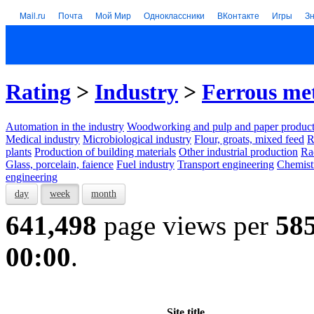
Mail.ru
Почта
Мой Мир
Одноклассники
ВКонтакте
Игры
З
Rating
>
Industry
>
Ferrous me
Automation in the industry
Woodworking and pulp and paper product
Medical industry
Microbiological industry
Flour, groats, mixed feed
R
plants
Production of building materials
Other industrial production
Ra
Glass, porcelain, faience
Fuel industry
Transport engineering
Chemist
engineering
day
week
month
641,498
page views per
58
00:00
.
Site title