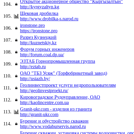
Открытое акционерное общество "Кыргызалтын"
104.
http://kyrgyzaltyn.kg
Щековая дробилка
105.
http://www.drobilka-s.narod.ru
ironstone.pro
106.
https://ironstone.pro
Разрез Кузнецкий
107.
http://kuznetskiy.kz
Форум горных инженеров
108.
http://forum.coal.dp.ua/
ЭЗТАБ Горнопромышленная группа
109.
http://eztab.ru
ОАО "ТБЗ Усяж" (Торфобрикетный завод)
110.
http://usiazh.by/
Геолинвестпроект услуги недропользователям
111.
http://geolinvestproekt.ru/
Кировоградское Рудоуправление, ОАО
112.
http://kaolincentre.com.ua
Granit-ukr.com - изделия из гранита
113.
http://granit-ukr.com
Бурение и обустройство скважин
114.
http://www.vodaburservis.narod.ru
Бурение скважин, установка системы водоочистки, ор