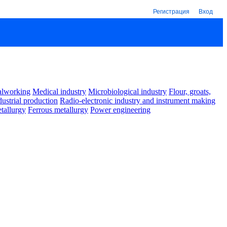
Регистрация
Вход
alworking
Medical industry
Microbiological industry
Flour, groats,
dustrial production
Radio-electronic industry and instrument making
tallurgy
Ferrous metallurgy
Power engineering