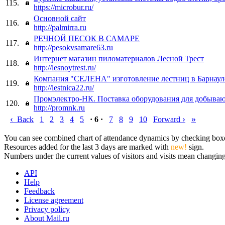
115.
https://microbur.ru/
Основной сайт
116.
http://palmirra.ru
РЕЧНОЙ ПЕСОК В САМАРЕ
117.
http://pesokvsamare63.ru
Интернет магазин пиломатериалов Лесной Трест
118.
http://lesnoytrest.ru/
Компания "СЕЛЕНА" изготовление лестниц в Барнаул
119.
http://lestnica22.ru/
Промэлектро-НК. Поставка оборудования для добыва
120.
http://promnk.ru
‹
›
»
Back
1
2
3
4
5
· 6 ·
7
8
9
10
Forward
You can see combined chart of attendance dynamics by checking boxes 
Resources added for the last 3 days are marked with
new!
sign.
Numbers under the current values of visitors and visits mean changings
API
Help
Feedback
License agreement
Privacy policy
About Mail.ru