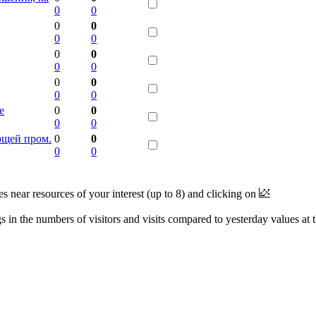
0
0
0
0
0
0
0
0
0
0
0
0
0
0
е
0
0
0
0
ющей пром.
0
0
0
0
near resources of your interest (up to 8) and clicking on
 in the numbers of visitors and visits compared to yesterday values at 