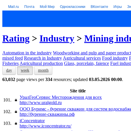
Mail.ru
Почта
Мой Мир
Одноклассники
ВКонтакте
Игры
З
Rating
>
Industry
>
Mining ind
Automation in the industry
Woodworking and pulp and paper product
mixed feed
Research in Industry
Agricultural services
Food industry
P
Fisheries
Agricultural production
Glass, porcelain, faience
Fuel indust
day
week
month
63,032
page views per
334
resources; updated
03.05.2026 00:00
.
Site title
УралГеоСервис Месторождения для всех
101.
http://www.uralgold.ru
ООО Буримс - бурение скважин для систем водоснабж
102.
http://бурение-скважины.рф
iConcentrator
103.
http://www.iconcentrator.ru/