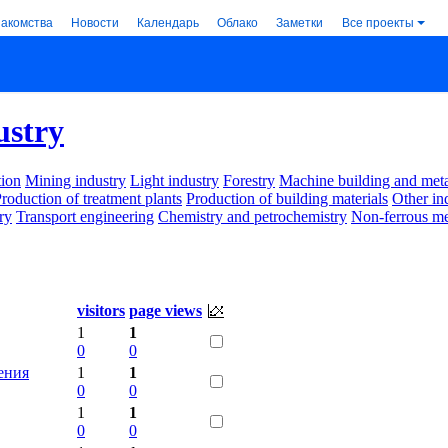
накомства
Новости
Календарь
Облако
Заметки
Все проекты
ustry
ion
Mining industry
Light industry
Forestry
Machine building and met
roduction of treatment plants
Production of building materials
Other in
ry
Transport engineering
Chemistry and petrochemistry
Non-ferrous me
visitors
page views
1
1
0
0
ения
1
1
0
0
1
1
0
0