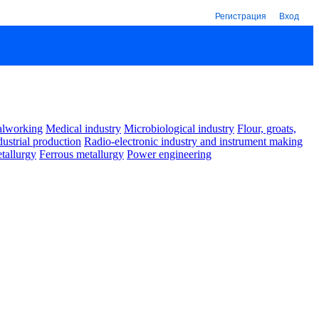
Регистрация
Вход
alworking
Medical industry
Microbiological industry
Flour, groats,
dustrial production
Radio-electronic industry and instrument making
tallurgy
Ferrous metallurgy
Power engineering