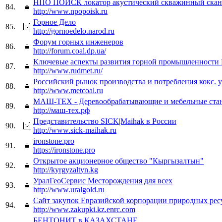
НПО ПОИСК локатор акустический скважинный скан
84.
http://www.npopoisk.ru
Горное Дело
85.
http://gornoedelo.narod.ru
Форум горных инженеров
86.
http://forum.coal.dp.ua/
Ключевые аспекты развития горной промышленности
87.
http://www.rudmet.ru/
Российский рынок производства и потребления кокс. 
88.
http://www.metcoal.ru
МАШ-ТЕХ - Деревообрабатывающие и мебельные стан
89.
http://маш-тех.рф
Представительство SICK|Maihak в России
90.
http://www.sick-maihak.ru
ironstone.pro
91.
https://ironstone.pro
Открытое акционерное общество "Кыргызалтын"
92.
http://kyrgyzaltyn.kg
УралГеоСервис Месторождения для всех
93.
http://www.uralgold.ru
Сайт закупок Евразийской корпорации природных ре
94.
http://www.zakupki.kz.enrc.com
БЕНТОНИТ в КАЗАХСТАНЕ