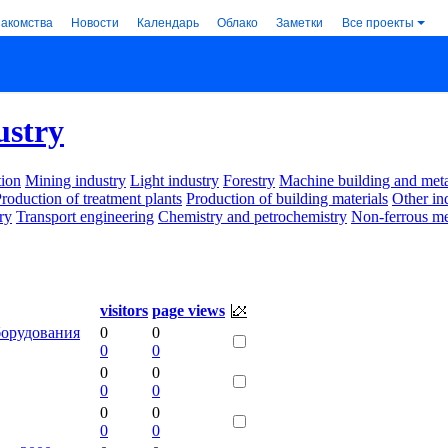
накомства
Новости
Календарь
Облако
Заметки
Все проекты
ustry
ion
Mining industry
Light industry
Forestry
Machine building and met
roduction of treatment plants
Production of building materials
Other in
ry
Transport engineering
Chemistry and petrochemistry
Non-ferrous me
visitors
page views
орудования
0
0
0
0
0
0
0
0
0
0
0
0