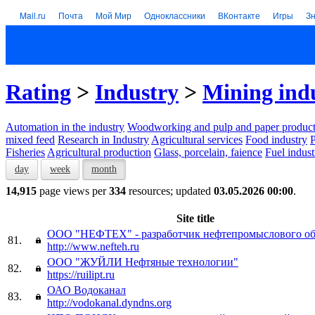
Mail.ru
Почта
Мой Мир
Одноклассники
ВКонтакте
Игры
З
Rating
>
Industry
>
Mining ind
Automation in the industry
Woodworking and pulp and paper product
mixed feed
Research in Industry
Agricultural services
Food industry
P
Fisheries
Agricultural production
Glass, porcelain, faience
Fuel indust
day
week
month
14,915
page views per
334
resources; updated
03.05.2026 00:00
.
Site title
ООО "НЕФТЕХ" - разработчик нефтепромыслового об
81.
http://www.nefteh.ru
ООО "ЖУЙЛИ Нефтяные технологии"
82.
https://ruilipt.ru
ОАО Водоканал
83.
http://vodokanal.dyndns.org