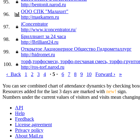
95.
http://bentonit.narod.ru
ООО СПК "Малахит"
96.
http://magkamen.ru
iConcentrator
97.
http://www.iconcentrator.ru/
Бриллиант за 24 часа
98.
http://Brilliant24.ru
Открытое Акционерное Общество Гидрометаллург
99.
http://hidromet.ru
торф,торфосмеси, торфо-песчаная смесь, торфо-грунто
100.
http://ros-torf.narod.ru
‹
›
»
Back
1
2
3
4
· 5 ·
6
7
8
9
10
Forward
You can see combined chart of attendance dynamics by checking boxes 
Resources added for the last 3 days are marked with
new!
sign.
Numbers under the current values of visitors and visits mean changings
API
Help
Feedback
License agreement
Privacy policy
About Mail.ru