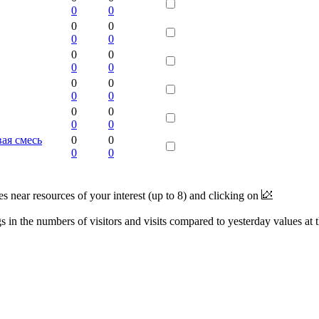
0
0
0
0
0
0
0
0
0
0
0
0
0
0
0
0
0
0
вая смесь
0
0
0
0
near resources of your interest (up to 8) and clicking on
 in the numbers of visitors and visits compared to yesterday values at 