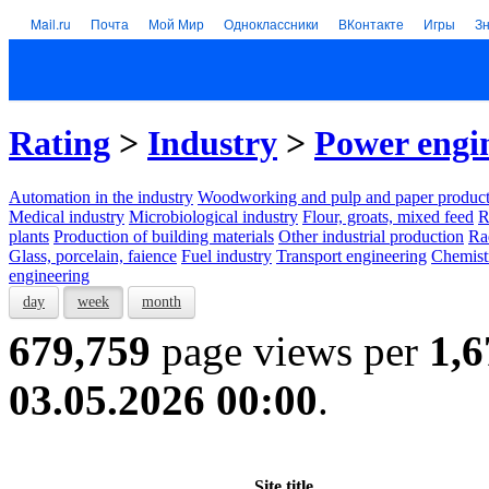
Mail.ru
Почта
Мой Мир
Одноклассники
ВКонтакте
Игры
З
Rating
>
Industry
>
Power engi
Automation in the industry
Woodworking and pulp and paper product
Medical industry
Microbiological industry
Flour, groats, mixed feed
R
plants
Production of building materials
Other industrial production
Ra
Glass, porcelain, faience
Fuel industry
Transport engineering
Chemist
engineering
day
week
month
679,759
page views per
1,6
03.05.2026 00:00
.
Site title