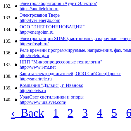
Электролаборатория ?Аудит-Электро?
132.
https://auditelektro.ru
Электрозавод Тверь
133.
http://tver-energo.com
ООО "ЭНЕРГОИННОВАЦИИ"
134.
http://energoinn.ru
Электростанции SDMO, мотопомпы, сварочные генер
135.
http://efospb.ru/
Реле времени программируемые, напряжения, фаз, те
136.
http://reletorg.ru
НПП "Микропроцессорные технологии"
137.
http://www.i-mt.net
Защита электродвигателей, ООО СибСпецПроект
138.
http://smartrele.ru
Компания "Дэлвис", г. Иваново
139.
http://delvis.ru
УралСвет светильники и опоры
140.
http://www.uralsvet.com/
‹
Back
1
2
3
4
5