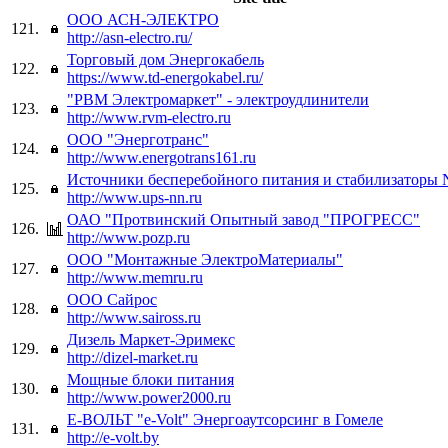
ООО АСН-ЭЛЕКТРО
121.
http://asn-electro.ru/
Торговый дом Энергокабель
122.
https://www.td-energokabel.ru/
"РВМ Электромаркет" - электроудлинители
123.
http://www.rvm-electro.ru
ООО "Энерготранс"
124.
http://www.energotrans161.ru
Источники бесперебойного питания и стабилизаторы 
125.
http://www.ups-nn.ru
ОАО "Протвинский Опытный завод "ПРОГРЕСС"
126.
http://www.pozp.ru
ООО "Монтажные ЭлектроМатериалы"
127.
http://www.memru.ru
ООО Сайрос
128.
http://www.saiross.ru
Дизель Маркет-Эримекс
129.
http://dizel-market.ru
Мощные блоки питания
130.
http://www.power2000.ru
Е-ВОЛЬТ "e-Volt" Энергоаутсорсинг в Гомеле
131.
http://e-volt.by