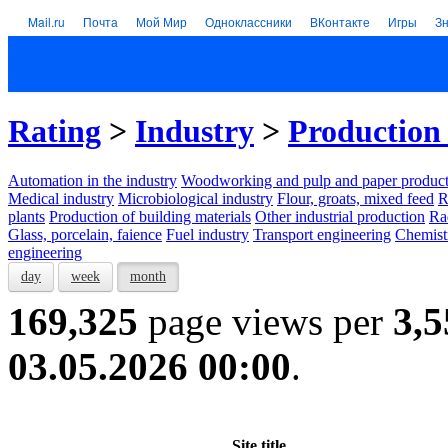
Mail.ru
Почта
Мой Мир
Одноклассники
ВКонтакте
Игры
З
Rating
>
Industry
>
Production 
Automation in the industry
Woodworking and pulp and paper product
Medical industry
Microbiological industry
Flour, groats, mixed feed
R
plants
Production of building materials
Other industrial production
Ra
Glass, porcelain, faience
Fuel industry
Transport engineering
Chemist
engineering
day
week
month
169,325
page views per
3,5
03.05.2026 00:00
.
Site title