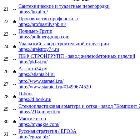
Сантехнические и туалетные перегородки
21.
https://luxal.ru/
Производство профнастила
22.
https://profnastilvspb.ru/
Полимер-Групп
23.
https://polimer-group.com
Уральский завод строительной индустрии
24.
https://uralstroy74.ru
ПКФ СТРОЙГРУПП - завод железобетонных изделий
25.
http://pkf-st.ru/
Атланта24.ру
26.
https://atlanta24.ru
http://www.starateli.ru/
27.
http://www.starateli.ru/#1499674520
D-bork
28.
https://d-bork.ru/
Стеклопластиковая арматура и сетка - завод ?Композит 
29.
https://21kompozit.ru
Мягкие окна
30.
https://myagkie.com/
Русская стратегия / ЕГОЗА
31.
http://egoza.biz/