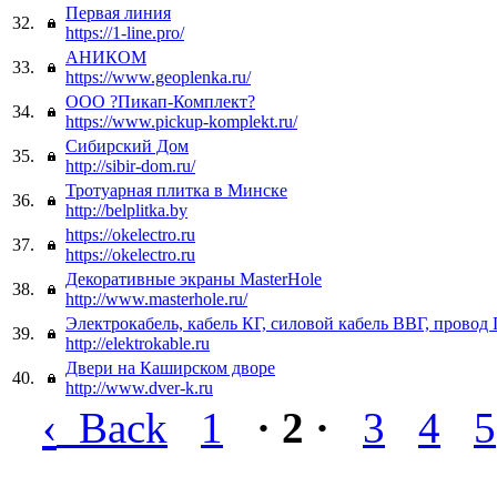
Первая линия
32.
https://1-line.pro/
АНИКОМ
33.
https://www.geoplenka.ru/
ООО ?Пикап-Комплект?
34.
https://www.pickup-komplekt.ru/
Сибирский Дом
35.
http://sibir-dom.ru/
Тротуарная плитка в Минске
36.
http://belplitka.by
https://okelectro.ru
37.
https://okelectro.ru
Декоративные экраны MasterHole
38.
http://www.masterhole.ru/
Электрокабель, кабель КГ, силовой кабель ВВГ, прово
39.
http://elektrokable.ru
Двери на Каширском дворе
40.
http://www.dver-k.ru
‹
Back
1
· 2 ·
3
4
5