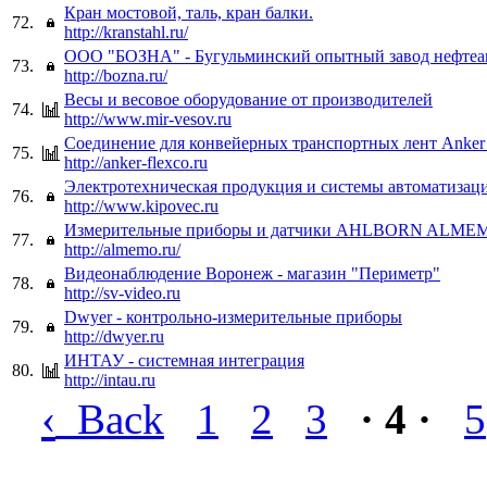
Кран мостовой, таль, кран балки.
72.
http://kranstahl.ru/
ООО "БОЗНА" - Бугульминский опытный завод нефтеа
73.
http://bozna.ru/
Весы и весовое оборудование от производителей
74.
http://www.mir-vesov.ru
Соединение для конвейерных транспортных лент Anker 
75.
http://anker-flexco.ru
Электротехническая продукция и системы автоматизац
76.
http://www.kipovec.ru
Измерительные приборы и датчики AHLBORN ALME
77.
http://almemo.ru/
Видеонаблюдение Воронеж - магазин "Периметр"
78.
http://sv-video.ru
Dwyer - контрольно-измерительные приборы
79.
http://dwyer.ru
ИНТАУ - системная интеграция
80.
http://intau.ru
‹
Back
1
2
3
· 4 ·
5