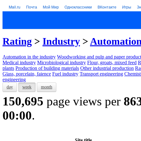
Mail.ru
Почта
Мой Мир
Одноклассники
ВКонтакте
Игры
З
Rating
>
Industry
>
Automation 
Automation in the industry
Woodworking and pulp and paper product
Medical industry
Microbiological industry
Flour, groats, mixed feed
R
plants
Production of building materials
Other industrial production
Ra
Glass, porcelain, faience
Fuel industry
Transport engineering
Chemist
engineering
day
week
month
150,695
page views per
86
00:00
.
Site title