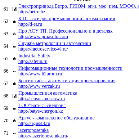
Электропривода Бетро, ГИЮМ, эп-з, мэо, пэм, МЭОФ, 
61.
http://betro.bz
КТС - все для промышленной автоматизации
62.
http://d-et.ru
Про АСУ ТП. Профессионально и в деталях
63.
http://www.proasutp.com
Служба метрологии и автоматики
64.
https://metroservice-vl.ru/
Industrial Safety
65.
http://safetin.ru
Информационные технологии промышленности
66.
http://www.it2prom.ru
Брагин сайт - автоматизация проектирования
67.
http://www.verzak.ru
Промышленная автоматика
68.
http://sensor-moscow.ru
ТОО"Батыс-Энергон"
69.
http://batys-energon.kz
Аргус - комплексное обслуживание
70.
http://argus43.ru
lazertoposemka
71.
https://lazertoposemka.ru/