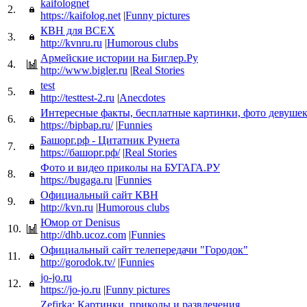
kaifolognet
2.
https://kaifolog.net
|
Funny pictures
КВН для ВСЕХ
3.
http://kvnru.ru
|
Humorous clubs
Армейские истории на Биглер.Ру
4.
http://www.bigler.ru
|
Real Stories
test
5.
http://testtest-2.ru
|
Anecdotes
Интересные факты, бесплатные картинки, фото девуше
6.
https://bipbap.ru/
|
Funnies
Башорг.рф - Цитатник Рунета
7.
https://башорг.рф/
|
Real Stories
Фото и видео приколы на БУГАГА.РУ
8.
https://bugaga.ru
|
Funnies
Официальный сайт КВН
9.
http://kvn.ru
|
Humorous clubs
Юмор от Denisus
10.
http://dhb.ucoz.com
|
Funnies
Официальный сайт телепередачи "Городок"
11.
http://gorodok.tv/
|
Funnies
jo-jo.ru
12.
https://jo-jo.ru
|
Funny pictures
Zefirka: Картинки, приколы и развлечения