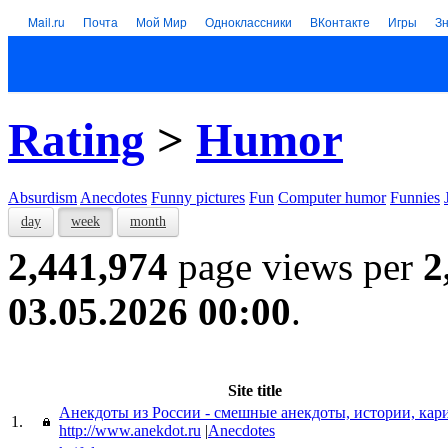
Mail.ru
Почта
Мой Мир
Одноклассники
ВКонтакте
Игры
З
Rating
>
Humor
Absurdism
Anecdotes
Funny pictures
Fun
Computer humor
Funnies
day
week
month
2,441,974
page views per
2
03.05.2026 00:00
.
Site title
Анекдоты из России - смешные анекдоты, истории, кар
1.
http://www.anekdot.ru
|
Anecdotes