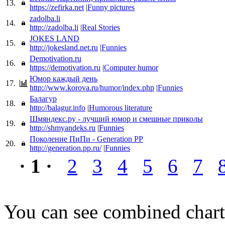
13.
https://zefirka.net
|
Funny pictures
zadolba.li
14.
http://zadolba.li
|
Real Stories
JOKES LAND
15.
http://jokesland.net.ru
|
Funnies
Demotivation.ru
16.
https://demotivation.ru
|
Computer humor
Юмор каждый день
17.
http://www.korova.ru/humor/index.php
|
Funnies
Балагур
18.
http://balagur.info
|
Humorous literature
Шмяндекс.ру - лучший юмор и смешные приколы
19.
http://shmyandeks.ru
|
Funnies
Поколение ПиПи - Generation PP
20.
http://generation.pp.ru/
|
Funnies
· 1 ·
2
3
4
5
6
7
You can see combined chart