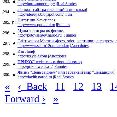
293.
http://buro-umor.ru.gg/
|
Real Stories
aferuga - сайт развлечений и не только!
294.
http://aferuga.blogspot.com/
|
Fun
Цитатник Neverlands
295.
http://www.quote-nl.ru
|
Funnies
Мульты и игры во флэше.
296.
http://kotovsergey.narod.ru
|
Funnies
Сайт кошки Масяни -фото, обои, картинки, анекдоты,
297.
http://www.scorp12on.narod.ru
|
Anecdotes
Изя Лайф
298.
http://izzylaif.com
|
Anecdotes
ПРИКОЛ.weles.ru - отборный юмор
299.
http://prikol.weles.ru/
|
Funnies
Жизнь "День за днем" или забавный мир "Дейляндия"
300.
http://daylik.narod.ru
|
Real Stories
«
‹
Back
11
12
13
1
›
»
Forward