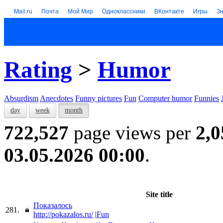
Mail.ru
Почта
Мой Мир
Одноклассники
ВКонтакте
Игры
З
Rating
>
Humor
Absurdism
Anecdotes
Funny pictures
Fun
Computer humor
Funnies
day
week
month
722,527
page views per
2,0
03.05.2026 00:00
.
Site title
Показалось
281.
http://pokazalos.ru/
|
Fun