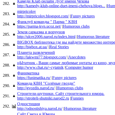
Камеди Клаб онлайн Дуэт имени Чехова
282.
http://kamedy-klub-online-duet-imeni-chehova.blogs...
|
Humo
mirpricolov
283.
http://mirpricolov.blogspot.com/
|
Funny pictures
Фанклуб команды " Парма " KBH
284.
https://parma-kvn.ucoz.net/
|
Humorous clubs
Земля сарказма и ворчунов
285.
http://ulcer2006.narod.ru/index.html
|
Humorous literature
BIGBOX библиотека где вы найдете множество интере
286.
http://bigbox.at.ua/
|
Real Stories
Планета развлечений
287.
http://lakwmi77.blogspot.com/
|
Anecdotes
цЫтатник - Ваши самые любимые цитаты из кино, мул
288.
http://www.chat.ru/~cytatnik
|
Computer humor
Фаниматика
289.
https://funimatika.ru/
|
Funny pictures
Команда КВН "Солёные гвозди"
290.
http://gvozdis.narod.ru/
|
Humorous clubs
Строители-шутники. Сайт строительного юмора.
291.
http://stroiteli-shutniki.narod2.ru
|
Funnies
Одностишия
292.
http://odnostishiya.narod.ru/
|
Humorous literature
Сайт Смеха и Юмора