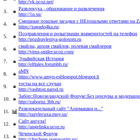
http://vk.ucoz.net/
Развлекуха - образование и развлечения
3.
http://1q.su/
Смешные пошлые загадки c НЕпошлыми ответами на Z
4.
https://zagado4ka.ru/
Поздравления и розыгрыши знаменитостей на телефон
5.
http://pozdravleniya-golosom.ru
смайлы, архив смайлов, ролевая смайлеров
6.
http://virus-smiler.ucoz.com/
Эльфийская История
7.
http://elftales.forumbb.ru/
aMN
8.
https://www.amyn-esblogspot.blogspot.li
тосты на все случаи
9.
http://vashtost.narod.ru
Забор::Новозеландский Форум::Без цензуры и модераци
10.
http://zabornz.3bb.ru/
Развлекательный сайт "Анимашки и..."
11.
http://razvlecuxa.moy.su/
Сайт ангела!
12.
http://angelinka.ucoz.ru
Чеченский Форум
13.
http://chechens.pogovorim.su/