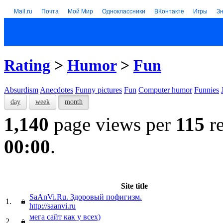
Mail.ru
Почта
Мой Мир
Одноклассники
ВКонтакте
Игры
З
Rating
>
Humor
>
Fun
Absurdism
Anecdotes
Funny pictures
Fun
Computer humor
Funnies
day
week
month
1,140
page views per
115
re
00:00
.
Site title
SaAnVi.Ru. Здоровый пофигизм.
1.
http://saanvi.ru
мега сайт как у всех)
2.