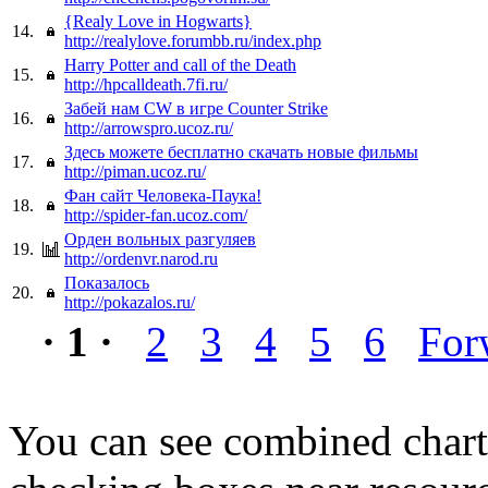
{Realy Love in Hogwarts}
14.
http://realylove.forumbb.ru/index.php
Harry Potter and call of the Death
15.
http://hpcalldeath.7fi.ru/
Забей нам CW в игре Counter Strike
16.
http://arrowspro.ucoz.ru/
Здесь можете бесплатно скачать новые фильмы
17.
http://piman.ucoz.ru/
Фан сайт Человека-Паука!
18.
http://spider-fan.ucoz.com/
Орден вольных разгуляев
19.
http://ordenvr.narod.ru
Показалось
20.
http://pokazalos.ru/
· 1 ·
2
3
4
5
6
For
You can see combined chart