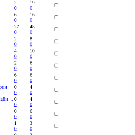
2
19
0
0
6
16
0
0
27
48
0
0
2
8
0
0
4
10
0
0
2
6
0
0
6
6
0
0
ории
0
4
0
0
йн ...
0
4
0
0
0
6
0
0
1
3
0
0