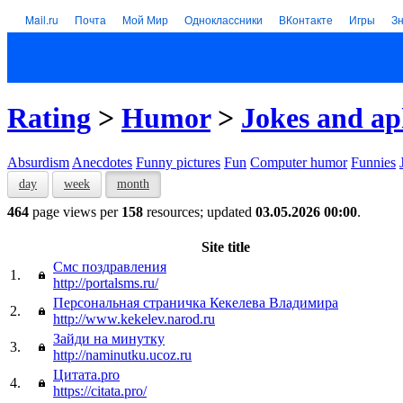
Mail.ru
Почта
Мой Мир
Одноклассники
ВКонтакте
Игры
З
Rating
>
Humor
>
Jokes and a
Absurdism
Anecdotes
Funny pictures
Fun
Computer humor
Funnies
day
week
month
464
page views per
158
resources; updated
03.05.2026 00:00
.
Site title
Смс поздравления
1.
http://portalsms.ru/
Персональная страничка Кекелева Владимира
2.
http://www.kekelev.narod.ru
Зайди на минутку
3.
http://naminutku.ucoz.ru
Цитата.pro
4.
https://citata.pro/