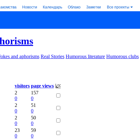
накомства
Новости
Календарь
Облако
Заметки
Все проекты
phorisms
Jokes and aphorisms
Real Stories
Humorous literature
Humorous clubs
visitors
page views
2
157
0
0
2
51
0
0
2
50
0
0
23
59
0
0