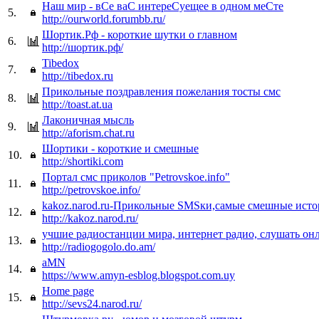
Наш мир - вСе ваС интереСуещее в одном меСте
5.
http://ourworld.forumbb.ru/
Шортик.Рф - короткие шутки о главном
6.
http://шортик.рф/
Tibedox
7.
http://tibedox.ru
Прикольные поздравления пожелания тосты смс
8.
http://toast.at.ua
Лаконичная мысль
9.
http://aforism.chat.ru
Шортики - короткие и смешные
10.
http://shortiki.com
Портал смс приколов "Petrovskoe.info"
11.
http://petrovskoe.info/
kakoz.narod.ru-Прикольные SMSки,самые смешные ист
12.
http://kakoz.narod.ru/
учшие радиостанции мира, интернет радио, слушать онла
13.
http://radiogogolo.do.am/
aMN
14.
https://www.amyn-esblog.blogspot.com.uy
Home page
15.
http://sevs24.narod.ru/