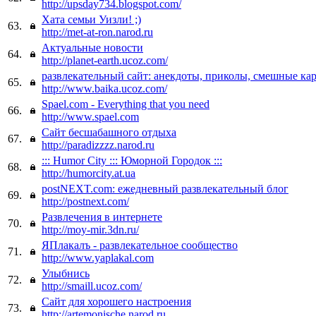
http://upsday734.blogspot.com/
Хата семьи Уизли! ;)
63.
http://met-at-ron.narod.ru
Актуальные новости
64.
http://planet-earth.ucoz.com/
развлекательный сайт: анекдоты, приколы, смешные ка
65.
http://www.baika.ucoz.com/
Spael.com - Everything that you need
66.
http://www.spael.com
Сайт бесшабашного отдыха
67.
http://paradizzzz.narod.ru
::: Humor City ::: Юморной Городок :::
68.
http://humorcity.at.ua
postNEXT.com: ежедневный развлекательный блог
69.
http://postnext.com/
Развлечения в интернете
70.
http://moy-mir.3dn.ru/
ЯПлакалъ - развлекательное сообщество
71.
http://www.yaplakal.com
Улыбнись
72.
http://smaill.ucoz.com/
Сайт для хорошего настроения
73.
http://artemonische.narod.ru