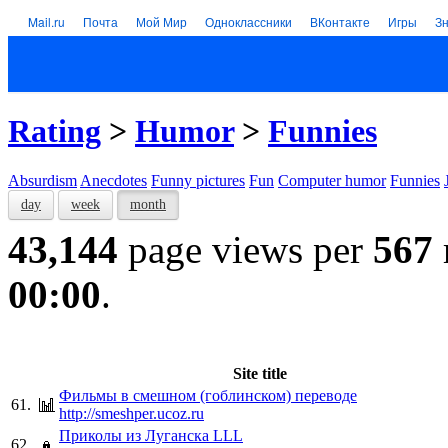
Mail.ru
Почта
Мой Мир
Одноклассники
ВКонтакте
Игры
З
Rating
>
Humor
>
Funnies
Absurdism
Anecdotes
Funny pictures
Fun
Computer humor
Funnies
day
week
month
43,144
page views per
567
00:00
.
Site title
Фильмы в смешном (гоблинском) переводе
61.
http://smeshper.ucoz.ru
Приколы из Луганска LLL
62.