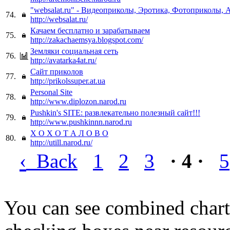
"websalat.ru" - Видеоприколы, Эротика, Фотоприколы,
74.
http://websalat.ru/
Качаем бесплатно и зарабатываем
75.
http://zakachaemsya.blogspot.com/
Земляки социальная сеть
76.
http://avatarka4at.ru/
Сайт приколов
77.
http://prikolssuper.at.ua
Personal Site
78.
http://www.diplozon.narod.ru
Pushkin's SITE: развлекательно полезный сайт!!!
79.
http://www.pushkinnn.narod.ru
Х О Х О Т А Л О В О
80.
http://utill.narod.ru/
‹
Back
1
2
3
· 4 ·
5
You can see combined chart