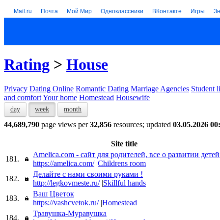
Mail.ru
Почта
Мой Мир
Одноклассники
ВКонтакте
Игры
З
Rating
>
House
Privacy
Dating Online
Romantic Dating
Marriage Agencies
Student l
and comfort
Your home
Homestead
Housewife
day
week
month
44,689,790
page views per
32,856
resources; updated
03.05.2026 00
Site title
Amelica.com - сайт для родителей, все о развитии детей
181.
https://amelica.com/
|
Childrens room
Делайте с нами своими руками !
182.
http://legkovmeste.ru/
|
Skillful hands
Ваш Цветок
183.
https://vashcvetok.ru/
|
Homestead
Травушка-Муравушка
184.