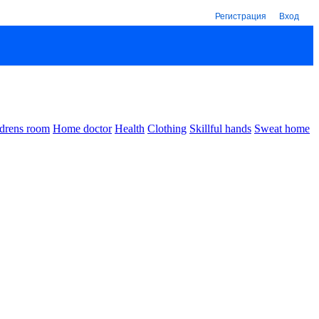
Регистрация
Вход
drens room
Home doctor
Health
Clothing
Skillful hands
Sweat home