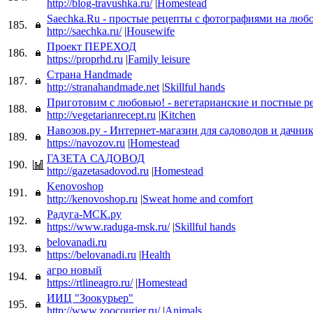
http://blog-travushka.ru/
|
Homestead
Saechka.Ru - простые рецепты с фотографиями на люб
185.
http://saechka.ru/
|
Housewife
Проект ПЕРЕХОД
186.
https://proprhd.ru
|
Family leisure
Страна Handmade
187.
http://stranahandmade.net
|
Skillful hands
Приготовим с любовью! - вегетарианские и постные р
188.
http://vegetarianrecept.ru
|
Kitchen
Навозов.ру - Интернет-магазин для садоводов и дачни
189.
https://navozov.ru
|
Homestead
ГАЗЕТА САДОВОД
190.
http://gazetasadovod.ru
|
Homestead
Kenovoshop
191.
http://kenovoshop.ru
|
Sweat home and comfort
Радуга-МСК.ру
192.
https://www.raduga-msk.ru/
|
Skillful hands
belovanadi.ru
193.
https://belovanadi.ru
|
Health
агро новый
194.
https://rtlineagro.ru/
|
Homestead
ИИЦ "Зоокурьер"
195.
http://www.zoocourier.ru/
|
Animals