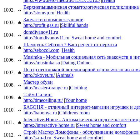
http://www.nero-med.ru/#1515732105
|
Health
Верхнепышминская стоматологическая поликлиника
1002.
http://stomvp.ru
|
Health
Запчасти и комплектующие
1003.
http://profit-gas.ru
|
Skillful hands
domdivanov11.ru
1004.
http://domdivanov11.ru
|
Sweat home and comfort
Шампунь Себозол ? Ваш рецепт от перхоти
1005.
http://sebozol.com
|
Health
Musimka - Мобильная социальная сеть знакомств в ин
1006.
https://musimka.su
|
Dating Online
Центр неотложной ветеринарной офтальмологии и м
1007.
http://okovet.ru/
|
Animals
Мастер обуви
1008.
http://master-orange.ru
|
Clothing
Тайм Силинг
1009.
http://timeceiling.ru/
|
Your home
БАБОНЯ - отличный интернет-магазин игрушек и дет
1010.
http://babonya.ru
|
Childrens room
Interactive-Home - Автоматическая подсветка лестниц
1011.
https://interactive-home.ru
|
Sweat home and comfort
Строй Мастер Домофоны - обслуживание домофонов
1012.
http://s-m-d.ru
|
Sweat home and comfort