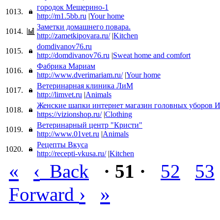
городок Мещерино-1
1013.
http://m1.5bb.ru
|
Your home
Заметки домашнего повара.
1014.
http://zametkipovara.ru/
|
Kitchen
domdivanov76.ru
1015.
http://domdivanov76.ru
|
Sweat home and comfort
Фабрика Мариам
1016.
http://www.dverimariam.ru/
|
Your home
Ветеринарная клиника ЛиМ
1017.
http://limvet.ru
|
Animals
Женские шапки интернет магазин головных уборов 
1018.
https://vizionshop.ru/
|
Clothing
Ветеринарный центр "Кристи"
1019.
http://www.01vet.ru
|
Animals
Рецепты Вкуса
1020.
http://recepti-vkusa.ru/
|
Kitchen
«
‹
Back
· 51 ·
52
53
›
»
Forward