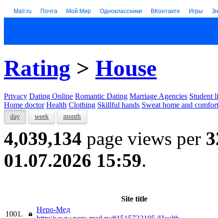
Mail.ru
Почта
Мой Мир
Одноклассники
ВКонтакте
Игры
З
Rating
>
House
Privacy
Dating Online
Romantic Dating
Marriage Agencies
Student l
Home doctor
Health
Clothing
Skillful hands
Sweat home and comfor
day
week
month
4,039,134
page views per
3
01.07.2026 15:59
.
Site title
Неро-Мед
1001.