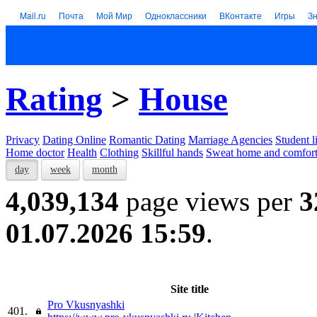
Mail.ru
Почта
Мой Мир
Одноклассники
ВКонтакте
Игры
З
Rating
>
House
Privacy
Dating Online
Romantic Dating
Marriage Agencies
Student l
Home doctor
Health
Clothing
Skillful hands
Sweat home and comfor
day
week
month
4,039,134
page views per
3
01.07.2026 15:59
.
Site title
Pro Vkusnyashki
401.