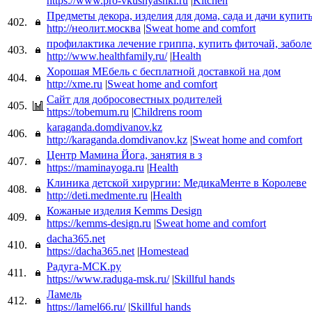
https://www.pro-vkusnyashki.ru
|
Kitchen
Предметы декора, изделия для дома, сада и дачи купит
402.
http://неолит.москва
|
Sweat home and comfort
профилактика лечение гриппа, купить фиточай, забо
403.
http://www.healthfamily.ru/
|
Health
Хорошая МЕбель с бесплатной доставкой на дом
404.
http://xme.ru
|
Sweat home and comfort
Cайт для добросовестных родителей
405.
https://tobemum.ru
|
Childrens room
karaganda.domdivanov.kz
406.
http://karaganda.domdivanov.kz
|
Sweat home and comfort
Центр Мамина Йога, занятия в з
407.
https://maminayoga.ru
|
Health
Клиника детской хирургии: МедикаМенте в Королеве
408.
http://deti.medmente.ru
|
Health
Кожаные изделия Kemms Design
409.
https://kemms-design.ru
|
Sweat home and comfort
dacha365.net
410.
https://dacha365.net
|
Homestead
Радуга-МСК.ру
411.
https://www.raduga-msk.ru/
|
Skillful hands
Ламель
412.
https://lamel66.ru/
|
Skillful hands