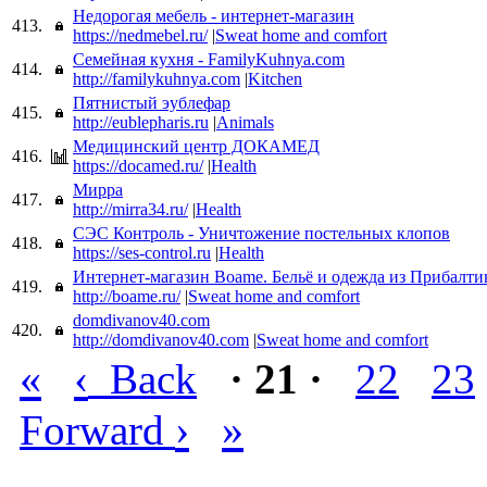
Недорогая мебель - интернет-магазин
413.
https://nedmebel.ru/
|
Sweat home and comfort
Семейная кухня - FamilyKuhnya.com
414.
http://familykuhnya.com
|
Kitchen
Пятнистый эублефар
415.
http://eublepharis.ru
|
Animals
Медицинский центр ДОКАМЕД
416.
https://docamed.ru/
|
Health
Мирра
417.
http://mirra34.ru/
|
Health
СЭС Контроль - Уничтожение постельных клопов
418.
https://ses-control.ru
|
Health
Интернет-магазин Boame. Бельё и одежда из Прибалти
419.
http://boame.ru/
|
Sweat home and comfort
domdivanov40.com
420.
http://domdivanov40.com
|
Sweat home and comfort
«
‹
Back
· 21 ·
22
23
›
»
Forward