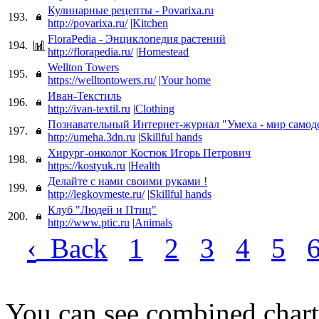
Кулинарные рецепты - Povarixa.ru
193.
http://povarixa.ru/
|
Kitchen
FloraPedia - Энциклопедия растений
194.
http://florapedia.ru/
|
Homestead
Wellton Towers
195.
https://welltontowers.ru/
|
Your home
Иван-Текстиль
196.
http://ivan-textil.ru
|
Clothing
Познавательный Интернет-журнал "Умеха - мир самод
197.
http://umeha.3dn.ru
|
Skillful hands
Хирург-онколог Костюк Игорь Петрович
198.
https://kostyuk.ru
|
Health
Делайте с нами своими руками !
199.
http://legkovmeste.ru/
|
Skillful hands
Клуб "Людей и Птиц"
200.
http://www.ptic.ru
|
Animals
‹
Back
1
2
3
4
5
You can see combined chart