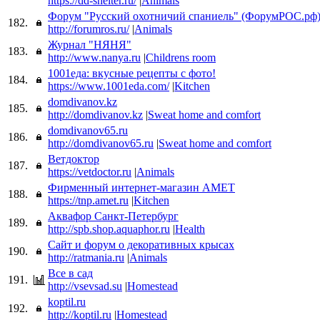
https://dd-shelter.ru/
|
Animals
Форум "Русский охотничий спаниель" (ФорумРОС.рф
182.
http://forumros.ru/
|
Animals
Журнал "НЯНЯ"
183.
http://www.nanya.ru
|
Childrens room
1001еда: вкусные рецепты с фото!
184.
https://www.1001eda.com/
|
Kitchen
domdivanov.kz
185.
http://domdivanov.kz
|
Sweat home and comfort
domdivanov65.ru
186.
http://domdivanov65.ru
|
Sweat home and comfort
Ветдоктор
187.
https://vetdoctor.ru
|
Animals
Фирменный интернет-магазин АМЕТ
188.
https://tnp.amet.ru
|
Kitchen
Аквафор Санкт-Петербург
189.
http://spb.shop.aquaphor.ru
|
Health
Сайт и форум о декоративных крысах
190.
http://ratmania.ru
|
Animals
Все в сад
191.
http://vsevsad.su
|
Homestead
koptil.ru
192.
http://koptil.ru
|
Homestead