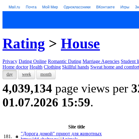
Mail.ru
Почта
Мой Мир
Одноклассники
ВКонтакте
Игры
З
Rating
>
House
Privacy
Dating Online
Romantic Dating
Marriage Agencies
Student l
Home doctor
Health
Clothing
Skillful hands
Sweat home and comfor
day
week
month
4,039,134
page views per
3
01.07.2026 15:59
.
Site title
"Дорога домой" приют для животных
181.