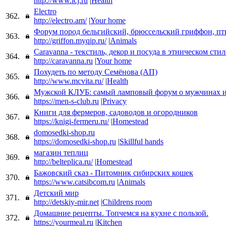
http://www.icj.ru
|
Health
Electro
362.
http://electro.am/
|
Your home
Форум пород бельгийский, брюссельский гриффон, пт
363.
http://griffon.myqip.ru/
|
Animals
Caravanna - текстиль, декор и посуда в этническом стил
364.
http://caravanna.ru
|
Your home
Похудеть по методу Семёнова (АП)
365.
http://www.mcvita.ru/
|
Health
Мужской КЛУБ: самый ламповый форум о мужчинах 
366.
https://men-s-club.ru
|
Privacy
Книги для фермеров, садоводов и огородников
367.
https://knigi-fermeru.ru/
|
Homestead
domosedki-shop.ru
368.
https://domosedki-shop.ru
|
Skillful hands
магазин теплиц
369.
http://belteplica.ru/
|
Homestead
Бажовский сказ - Питомник сибирских кошек
370.
https://www.catsibcom.ru
|
Animals
Детский мир
371.
http://detskiy-mir.net
|
Childrens room
Домашние рецепты. Топчемся на кухне с пользой.
372.
https://yourmeal.ru
|
Kitchen