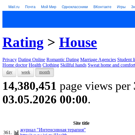
Mail.ru
Почта
Мой Мир
Одноклассники
ВКонтакте
Игры
З
Rating
>
House
Privacy
Dating Online
Romantic Dating
Marriage Agencies
Student l
Home doctor
Health
Clothing
Skillful hands
Sweat home and comfor
day
week
month
14,380,451
page views per
03.05.2026 00:00
.
Site title
журнал "Интенсивная терапия"
361.