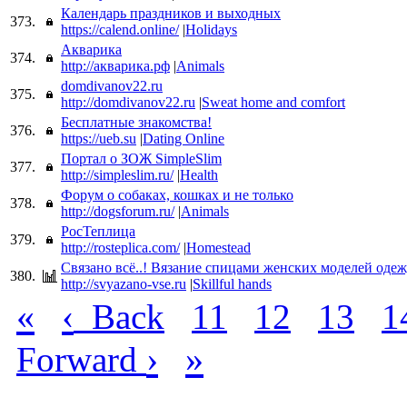
Календарь праздников и выходных
373.
https://calend.online/
|
Holidays
Акварика
374.
http://акварика.рф
|
Animals
domdivanov22.ru
375.
http://domdivanov22.ru
|
Sweat home and comfort
Бесплатные знакомства!
376.
https://ueb.su
|
Dating Online
Портал о ЗОЖ SimpleSlim
377.
http://simpleslim.ru/
|
Health
Форум о собаках, кошках и не только
378.
http://dogsforum.ru/
|
Animals
РосТеплица
379.
http://rosteplica.com/
|
Homestead
Связано всё..! Вязание спицами женских моделей оде
380.
http://svyazano-vse.ru
|
Skillful hands
«
‹
Back
11
12
13
1
›
»
Forward