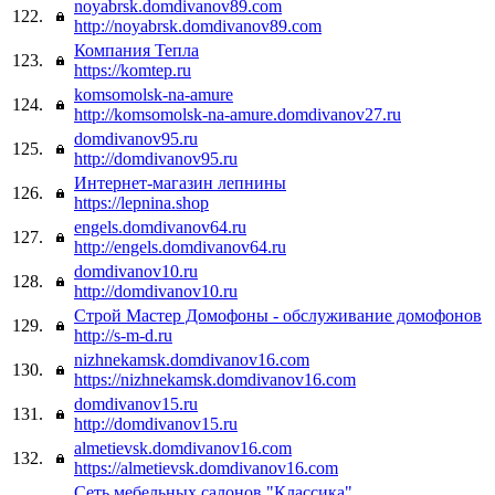
noyabrsk.domdivanov89.com
122.
http://noyabrsk.domdivanov89.com
Компания Тепла
123.
https://komtep.ru
komsomolsk-na-amure
124.
http://komsomolsk-na-amure.domdivanov27.ru
domdivanov95.ru
125.
http://domdivanov95.ru
Интернет-магазин лепнины
126.
https://lepnina.shop
engels.domdivanov64.ru
127.
http://engels.domdivanov64.ru
domdivanov10.ru
128.
http://domdivanov10.ru
Строй Мастер Домофоны - обслуживание домофонов
129.
http://s-m-d.ru
nizhnekamsk.domdivanov16.com
130.
https://nizhnekamsk.domdivanov16.com
domdivanov15.ru
131.
http://domdivanov15.ru
almetievsk.domdivanov16.com
132.
https://almetievsk.domdivanov16.com
Сеть мебельных салонов "Классика"