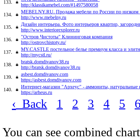
133.
http://klassikamebel.com/#1497580058
MEBELNY.RU. Продажа мебели по России по низким 
134.
http://www.mebelny.ru
Дизайн интерьера. Фото интерьеров квартир, загородн
135.
http://www.interiorexplorer.ru
"Остров Чистоты" Клининговая компания
136.
http://ostrovchistoty.ru/
MY.CASTLE постельное белье премиум класса и элитн
137.
http://mycstl.ru/
bratsk.domdivanov38.ru
138.
http://bratsk.domdivanov38.ru
asbest.domdivanov.com
139.
https://asbest.domdivanov.com
Интернет-магазин "Археус" - аммониты, натуральные
140.
https://arheus.ru
‹
Back
1
2
3
4
5
You can see combined chart