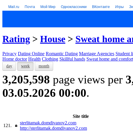
Mail.ru
Почта
Мой Мир
Одноклассники
ВКонтакте
Игры
З
Rating
>
House
>
Sweat home a
Privacy
Dating Online
Romantic Dating
Marriage Agencies
Student l
Home doctor
Health
Clothing
Skillful hands
Sweat home and comfor
day
week
month
3,205,598
page views per
3
03.05.2026 00:00
.
Site title
sterlitamak.domdivanov2.com
121.
http://sterlitamak.domdivanov2.com