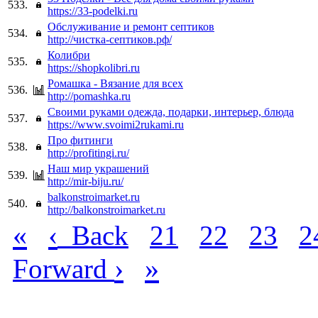
533.
https://33-podelki.ru
Обслуживание и ремонт септиков
534.
http://чистка-септиков.рф/
Колибри
535.
https://shopkolibri.ru
Ромашка - Вязание для всех
536.
http://pomashka.ru
Своими руками одежда, подарки, интерьер, блюда
537.
https://www.svoimi2rukami.ru
Про фитинги
538.
http://profitingi.ru/
Наш мир украшений
539.
http://mir-biju.ru/
balkonstroimarket.ru
540.
http://balkonstroimarket.ru
«
‹
Back
21
22
23
2
›
»
Forward