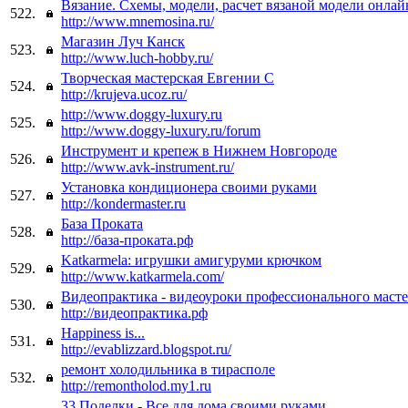
Вязание. Схемы, модели, расчет вязаной модели онлай
522.
http://www.mnemosina.ru/
Магазин Луч Канск
523.
http://www.luch-hobby.ru/
Творческая мастерская Евгении С
524.
http://krujeva.ucoz.ru/
http://www.doggy-luxury.ru
525.
http://www.doggy-luxury.ru/forum
Инструмент и крепеж в Нижнем Новгороде
526.
http://www.avk-instrument.ru/
Установка кондиционера своими руками
527.
http://kondermaster.ru
База Проката
528.
http://база-проката.рф
Katkarmela: игрушки амигуруми крючком
529.
http://www.katkarmela.com/
Видеопрактика - видеоуроки профессионального масте
530.
http://видеопрактика.рф
Happiness is...
531.
http://evablizzard.blogspot.ru/
ремонт холодильника в тирасполе
532.
http://remontholod.my1.ru
33 Поделки - Все для дома своими руками