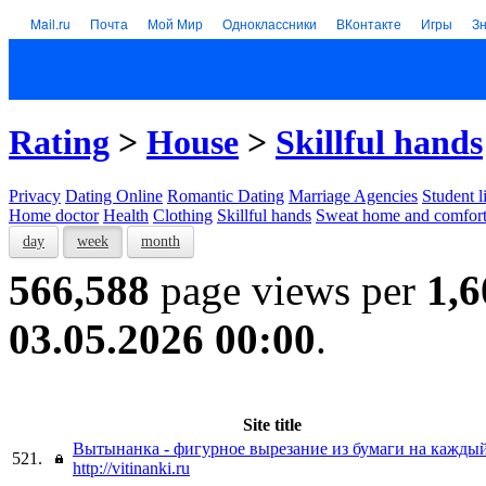
Mail.ru
Почта
Мой Мир
Одноклассники
ВКонтакте
Игры
З
Rating
>
House
>
Skillful hands
Privacy
Dating Online
Romantic Dating
Marriage Agencies
Student l
Home doctor
Health
Clothing
Skillful hands
Sweat home and comfor
day
week
month
566,588
page views per
1,6
03.05.2026 00:00
.
Site title
Вытынанка - фигурное вырезание из бумаги на каждый
521.
http://vitinanki.ru