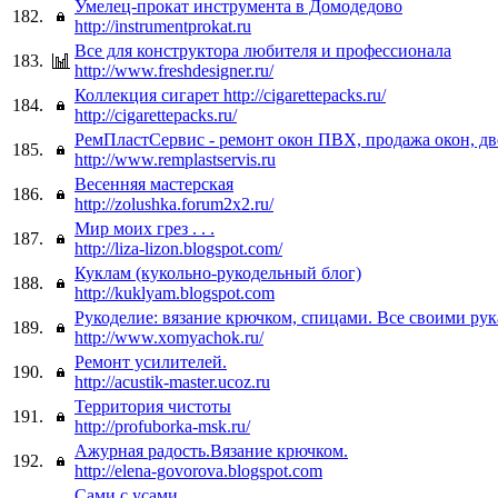
Умелец-прокат инструмента в Домодедово
182.
http://instrumentprokat.ru
Все для конструктора любителя и профессионала
183.
http://www.freshdesigner.ru/
Коллекция сигарет http://cigarettepacks.ru/
184.
http://cigarettepacks.ru/
РемПластСервис - ремонт окон ПВХ, продажа окон, дв
185.
http://www.remplastservis.ru
Весенняя мастерская
186.
http://zolushka.forum2x2.ru/
Мир моих грез . . .
187.
http://liza-lizon.blogspot.com/
Куклам (кукольно-рукодельный блог)
188.
http://kuklyam.blogspot.com
Рукоделие: вязание крючком, спицами. Все своими рук
189.
http://www.xomyachok.ru/
Ремонт усилителей.
190.
http://acustik-master.ucoz.ru
Территория чистоты
191.
http://profuborka-msk.ru/
Ажурная радость.Вязание крючком.
192.
http://elena-govorova.blogspot.com
Сами с усами...