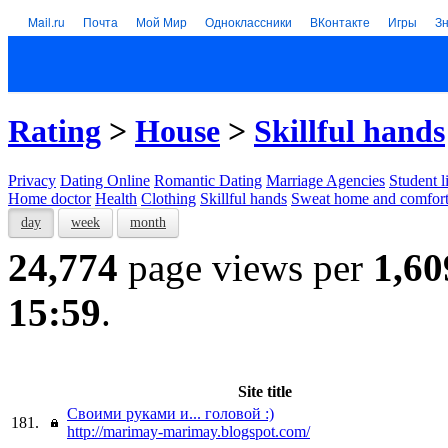
Mail.ru
Почта
Мой Мир
Одноклассники
ВКонтакте
Игры
З
Rating
>
House
>
Skillful hands
Privacy
Dating Online
Romantic Dating
Marriage Agencies
Student l
Home doctor
Health
Clothing
Skillful hands
Sweat home and comfor
day
week
month
24,774
page views per
1,60
15:59
.
Site title
Своими руками и... головой :)
181.
http://marimay-marimay.blogspot.com/