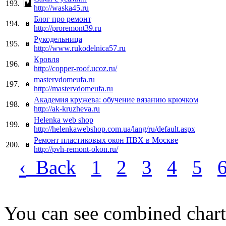
193.
http://waska45.ru
Блог про ремонт
194.
http://proremont39.ru
Рукодельница
195.
http://www.rukodelnica57.ru
Кровля
196.
http://copper-roof.ucoz.ru/
mastervdomeufa.ru
197.
http://mastervdomeufa.ru
Академия кружева: обучение вязанию крючком
198.
http://ak-kruzheva.ru
Helenka web shop
199.
http://helenkawebshop.com.ua/lang/ru/default.aspx
Ремонт пластиковых окон ПВХ в Москве
200.
http://pvh-remont-okon.ru/
‹
Back
1
2
3
4
5
You can see combined chart