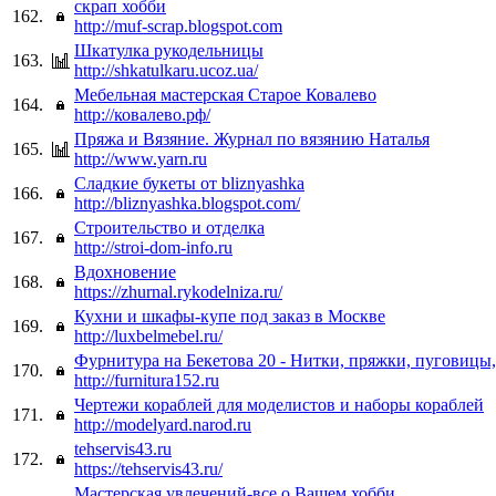
скрап хобби
162.
http://muf-scrap.blogspot.com
Шкатулка рукодельницы
163.
http://shkatulkaru.ucoz.ua/
Мебельная мастерская Старое Ковалево
164.
http://ковалево.рф/
Пряжа и Вязяние. Журнал по вязянию Наталья
165.
http://www.yarn.ru
Сладкие букеты от bliznyashka
166.
http://bliznyashka.blogspot.com/
Строительство и отделка
167.
http://stroi-dom-info.ru
Вдохновение
168.
https://zhurnal.rykodelniza.ru/
Кухни и шкафы-купе под заказ в Москве
169.
http://luxbelmebel.ru/
Фурнитура на Бекетова 20 - Нитки, пряжки, пуговицы
170.
http://furnitura152.ru
Чертежи кораблей для моделистов и наборы кораблей
171.
http://modelyard.narod.ru
tehservis43.ru
172.
https://tehservis43.ru/
Мастерская увлечений-все о Вашем хобби