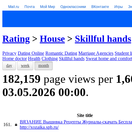
Mail.ru
Почта
Мой Мир
Одноклассники
ВКонтакте
Игры
З
Rating
>
House
>
Skillful hands
Privacy
Dating Online
Romantic Dating
Marriage Agencies
Student l
Home doctor
Health
Clothing
Skillful hands
Sweat home and comfor
day
week
month
182,159
page views per
1,6
03.05.2026 00:00
.
Site title
ВЯЗАНИЕ Вышивка Рецепты Журналы-скачать Беспл
161.
http://xozaika.spb.ru/