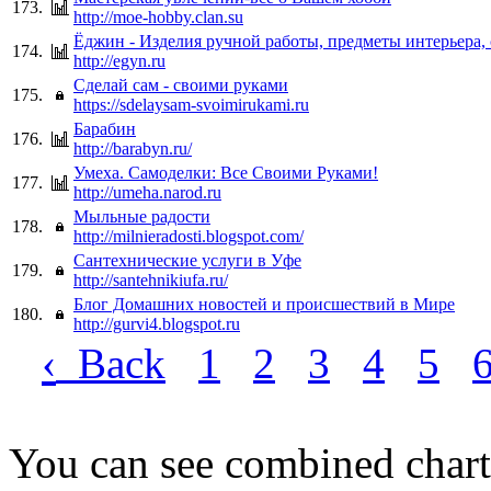
173.
http://moe-hobby.clan.su
Ёджин - Изделия ручной работы, предметы интерьера,
174.
http://egyn.ru
Сделай сам - своими руками
175.
https://sdelaysam-svoimirukami.ru
Барабин
176.
http://barabyn.ru/
Умеха. Самоделки: Все Своими Руками!
177.
http://umeha.narod.ru
Мыльные радости
178.
http://milnieradosti.blogspot.com/
Сантехнические услуги в Уфе
179.
http://santehnikiufa.ru/
Блог Домашних новостей и происшествий в Мире
180.
http://gurvi4.blogspot.ru
‹
Back
1
2
3
4
5
You can see combined chart