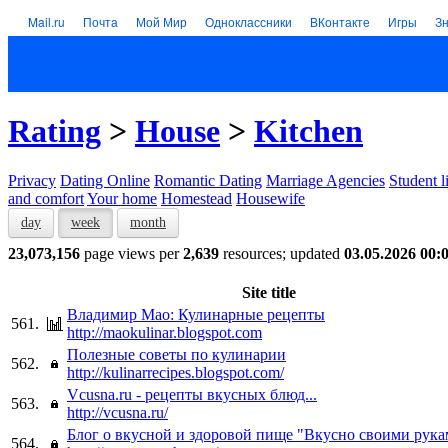
Mail.ru
Почта
Мой Мир
Одноклассники
ВКонтакте
Игры
З
Rating
>
House
>
Kitchen
Privacy
Dating Online
Romantic Dating
Marriage Agencies
Student l
and comfort
Your home
Homestead
Housewife
day
week
month
23,073,156
page views per
2,639
resources; updated
03.05.2026 00:
Site title
Владимир Мао: Кулинарные рецепты
561.
http://maokulinar.blogspot.com
Полезные советы по кулинарии
562.
http://kulinarrecipes.blogspot.com/
Vcusna.ru - рецепты вкусных блюд...
563.
http://vcusna.ru/
Блог о вкусной и здоровой пище "Вкусно своими рук
564.