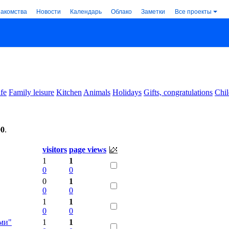
накомства
Новости
Календарь
Облако
Заметки
Все проекты
ife
Family leisure
Kitchen
Animals
Holidays
Gifts, congratulations
Chil
00
.
visitors
page views
1
1
0
0
0
1
0
0
1
1
0
0
ами"
1
1