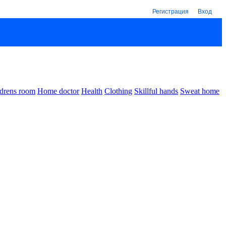
Регистрация
Вход
drens room
Home doctor
Health
Clothing
Skillful hands
Sweat home