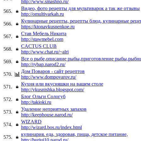
http://www.smashno.ru/
Видео, фото рецепты для мультиварок а так же отзывы
565.
http://omultivarkah.ru
Кулинарные рецепты, рецепты блюд, кулинарные реце
566.
https://ktonavkusnenkoe.ru
Став Мебель Никита
567.
http://stawmebel.com
CACTUS CLUB
568.
http://www.chat.ru/~alri
Все о рыбе,описание рыбы,приготовление рыбы,рыбн
569.
http://rybap.narod2.ru/
Дом Поваров - сайт рецептов
570.
http://www.dompovarov.ru/
Кухня или вкусняшки на вашем столе
571.
http://vkusnishka.blogspot.com/
Блог Ольги Сологуб
572.
http://takioki.ru
Удаление неприятных запахов
573.
http://keephouse.narod.ru/
WIZARD
574.
http://wizard.bos.ru/index.html
кулинария. еда, здоровая, пища, детское питание,
575.
http://burjui10.narod.ru/