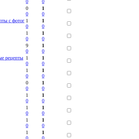
0
0
0
1
0
0
пты с фотог
1
1
0
0
1
1
0
0
9
1
0
0
ые рецепты
1
1
0
0
1
1
0
0
0
1
0
0
1
1
0
0
1
1
0
0
1
1
0
0
1
1
0
0