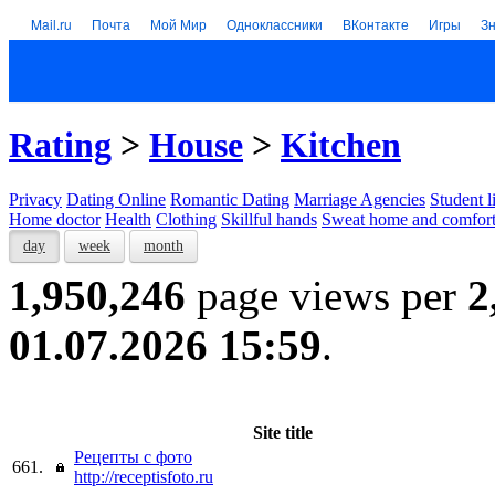
Mail.ru
Почта
Мой Мир
Одноклассники
ВКонтакте
Игры
З
Rating
>
House
>
Kitchen
Privacy
Dating Online
Romantic Dating
Marriage Agencies
Student l
Home doctor
Health
Clothing
Skillful hands
Sweat home and comfor
day
week
month
1,950,246
page views per
2
01.07.2026 15:59
.
Site title
Рецепты с фото
661.
http://receptisfoto.ru