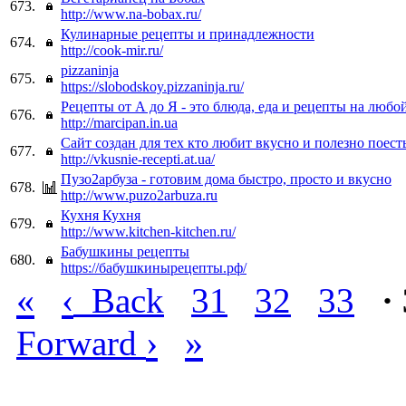
673.
http://www.na-bobax.ru/
Кулинарные рецепты и принадлежности
674.
http://cook-mir.ru/
pizzaninja
675.
https://slobodskoy.pizzaninja.ru/
Рецепты от А до Я - это блюда, еда и рецепты на любо
676.
http://marcipan.in.ua
Сайт создан для тех кто любит вкусно и полезно поест
677.
http://vkusnie-recepti.at.ua/
Пузо2арбуза - готовим дома быстро, просто и вкусно
678.
http://www.puzo2arbuza.ru
Кухня Кухня
679.
http://www.kitchen-kitchen.ru/
Бабушкины рецепты
680.
https://бабушкинырецепты.рф/
«
‹
Back
31
32
33
·
›
»
Forward