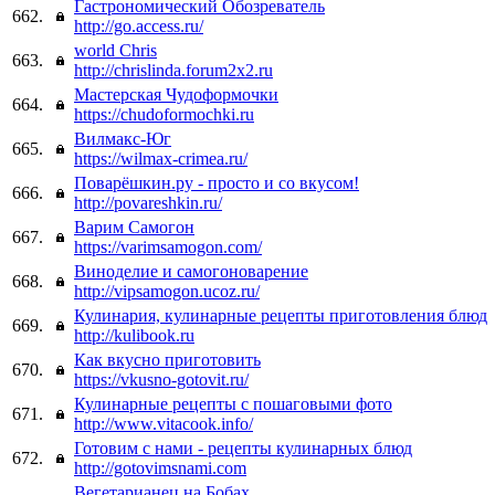
Гастрономический Обозреватель
662.
http://go.access.ru/
world Chris
663.
http://chrislinda.forum2x2.ru
Мастерская Чудоформочки
664.
https://chudoformochki.ru
Вилмакс-Юг
665.
https://wilmax-crimea.ru/
Поварёшкин.ру - просто и со вкусом!
666.
http://povareshkin.ru/
Варим Самогон
667.
https://varimsamogon.com/
Виноделие и самогоноварение
668.
http://vipsamogon.ucoz.ru/
Кулинария, кулинарные рецепты приготовления блюд
669.
http://kulibook.ru
Как вкусно приготовить
670.
https://vkusno-gotovit.ru/
Кулинарные рецепты с пошаговыми фото
671.
http://www.vitacook.info/
Готовим с нами - рецепты кулинарных блюд
672.
http://gotovimsnami.com
Вегетарианец на Бобах