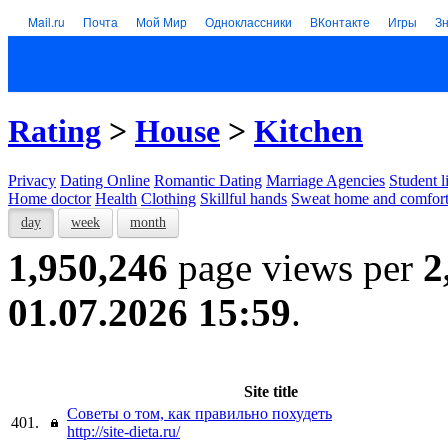
Mail.ru
Почта
Мой Мир
Одноклассники
ВКонтакте
Игры
З
Rating
>
House
>
Kitchen
Privacy
Dating Online
Romantic Dating
Marriage Agencies
Student l
Home doctor
Health
Clothing
Skillful hands
Sweat home and comfor
day
week
month
1,950,246
page views per
2
01.07.2026 15:59
.
Site title
Советы о том, как правильно похудеть
401.
http://site-dieta.ru/