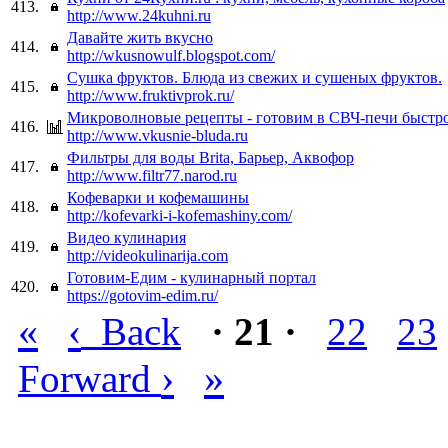
413.
http://www.24kuhni.ru
Давайте жить вкусно
414.
http://wkusnowulf.blogspot.com/
Сушка фруктов. Блюда из свежих и сушеных фруктов.
415.
http://www.fruktivprok.ru/
Микроволновые рецепты - готовим в СВЧ-печи быстро
416.
http://www.vkusnie-bluda.ru
Фильтры для воды Brita, Барьер, Аквофор
417.
http://www.filtr77.narod.ru
Кофеварки и кофемашины
418.
http://kofevarki-i-kofemashiny.com/
Видео кулинария
419.
http://videokulinarija.com
Готовим-Едим - кулинарный портал
420.
https://gotovim-edim.ru/
«
‹
Back
· 21 ·
22
23
›
»
Forward