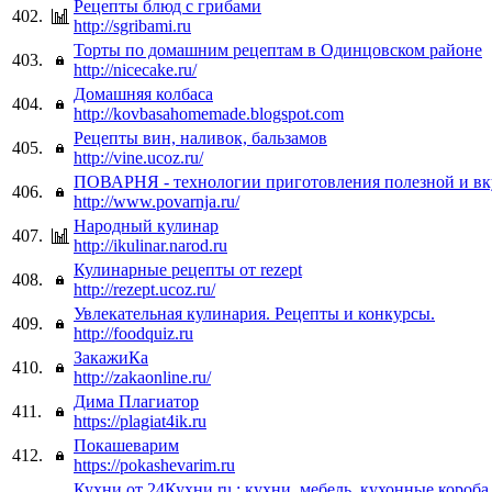
Рецепты блюд с грибами
402.
http://sgribami.ru
Торты по домашним рецептам в Одинцовском районе
403.
http://nicecake.ru/
Домашняя колбаса
404.
http://kovbasahomemade.blogspot.com
Рецепты вин, наливок, бальзамов
405.
http://vine.ucoz.ru/
ПОВАРНЯ - технологии приготовления полезной и в
406.
http://www.povarnja.ru/
Народный кулинар
407.
http://ikulinar.narod.ru
Кулинарные рецепты от rezept
408.
http://rezept.ucoz.ru/
Увлекательная кулинария. Рецепты и конкурсы.
409.
http://foodquiz.ru
ЗакажиКа
410.
http://zakaonline.ru/
Дима Плагиатор
411.
https://plagiat4ik.ru
Покашеварим
412.
https://pokashevarim.ru
Кухни от 24Кухни.ru : кухни, мебель, кухонные короба